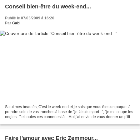
Conseil bien-être du week-end...
Publié le 07/03/2009 à 16:20
Par
Gabi
Salut mes beautés, C'est le week-end et je sais que vous êtes un paquet à
prendre soin de vos tronches à base de "je fais du sport...", "je me coupe les
ongles..." et toutes ces conneries là... Moi j'ai envie de vous donner un p'tit
filon pour être total...
Faire l'amour avec Eric Zemmour...