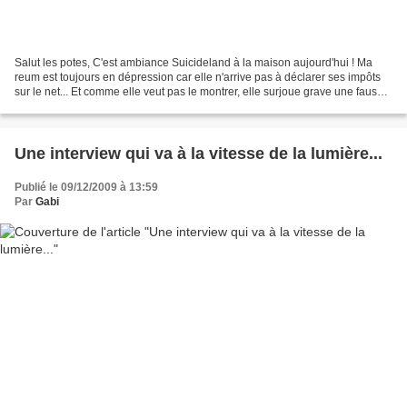
Salut les potes, C'est ambiance Suicideland à la maison aujourd'hui ! Ma
reum est toujours en dépression car elle n'arrive pas à déclarer ses impôts
sur le net... Et comme elle veut pas le montrer, elle surjoue grave une fausse
bonne humeur qui sonne...
Une interview qui va à la vitesse de la lumière...
Publié le 09/12/2009 à 13:59
Par
Gabi