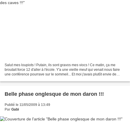
Salut mes loupiots ! Putain, ils sont gravos mes viocs ! Ce matin, ça me
broutait force 12 d'aller à l'école. Y'a une vieille meuf qui venait nous faire
une conférence pourrave sur le sommeil... Et moi j'avais plutôt envie de
bosser ça du fond de mon...
Belle phase onglesque de mon daron !!!
Publié le 11/05/2009 à 13:49
Par
Gabi