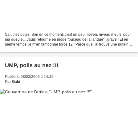
Salut les potes, Bon en ce moment, c'est un peu moyen, niveau meufs, pour
ma gueule... J'suis retourné en mode "puceau de la langue"...grave ! Et en
même temps, je m'en tamponne force 12 ! Parce que j'ai trouvé une putain
de solution !!! J'm'achète à...
UMP, poils au nez !!!
Publié le 08/03/2009 à 14:39
Par
Gabi