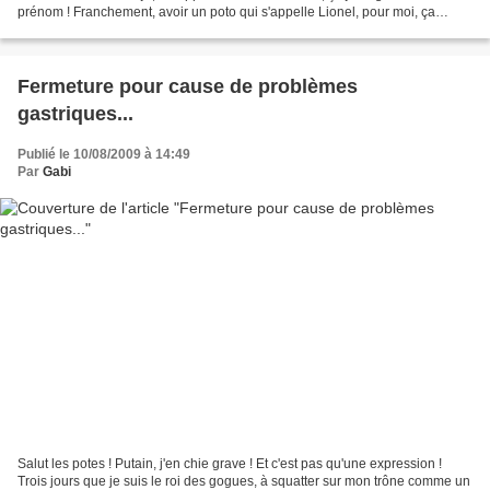
prénom ! Franchement, avoir un poto qui s'appelle Lionel, pour moi, ça
envoie du steak force 12...
Fermeture pour cause de problèmes
gastriques...
Publié le 10/08/2009 à 14:49
Par
Gabi
Salut les potes ! Putain, j'en chie grave ! Et c'est pas qu'une expression !
Trois jours que je suis le roi des gogues, à squatter sur mon trône comme un