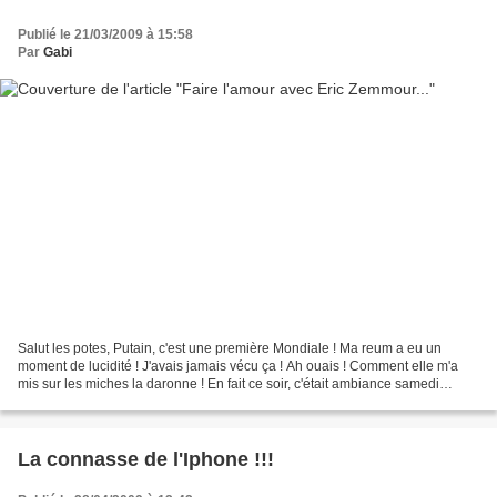
Publié le 21/03/2009 à 15:58
Par
Gabi
Salut les potes, Putain, c'est une première Mondiale ! Ma reum a eu un
moment de lucidité ! J'avais jamais vécu ça ! Ah ouais ! Comment elle m'a
mis sur les miches la daronne ! En fait ce soir, c'était ambiance samedi
pourrave. J’avais zéro plan valable...
La connasse de l'Iphone !!!