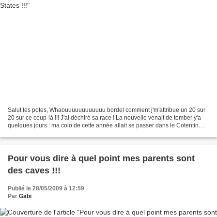
Salut les potes, Whaouuuuuuuuuuuu bordel comment j'm'attribue un 20 sur
20 sur ce coup-là !!! J'ai déchiré sa race ! La nouvelle venait de tomber y'a
quelques jours : ma colo de cette année allait se passer dans le Cotentin
(Suicideland !...)! Après St-Cast...
Pour vous dire à quel point mes parents sont
des caves !!!
Publié le 28/05/2009 à 12:59
Par
Gabi