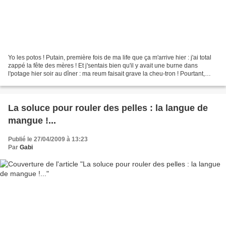
Yo les potos ! Putain, première fois de ma life que ça m'arrive hier : j'ai total
zappé la fête des mères ! Et j'sentais bien qu'il y avait une burne dans
l'potage hier soir au dîner : ma reum faisait grave la cheu-tron ! Pourtant,
mon pote Lulu me l'avait...
La soluce pour rouler des pelles : la langue de
mangue !...
Publié le 27/04/2009 à 13:23
Par
Gabi