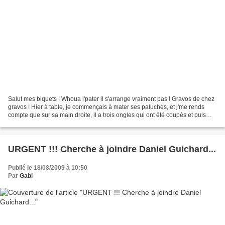
Salut mes biquets ! Whoua l'pater il s'arrange vraiment pas ! Gravos de chez
gravos ! Hier à table, je commençais à mater ses paluches, et j'me rends
compte que sur sa main droite, il a trois ongles qui ont été coupés et puis
tous les autres sont plus...
URGENT !!! Cherche à joindre Daniel Guichard...
Publié le 18/08/2009 à 10:50
Par
Gabi