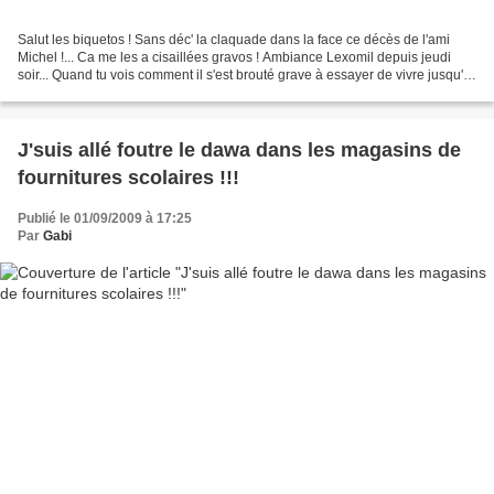
Salut les biquetos ! Sans déc' la claquade dans la face ce décès de l'ami
Michel !... Ca me les a cisaillées gravos ! Ambiance Lexomil depuis jeudi
soir... Quand tu vois comment il s'est brouté grave à essayer de vivre jusqu'à
1000 ans avec son caisson...
J'suis allé foutre le dawa dans les magasins de
fournitures scolaires !!!
Publié le 01/09/2009 à 17:25
Par
Gabi