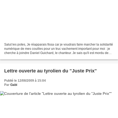
Salut les potes, Je réapparais fissa car je voudrais faire marcher la solidarité
numérique de mes couilles pour un truc vachement important pour moi : je
cherche à joindre Daniel Guichard, le chanteur. Je sais qu'il est mordu de
camping-car et je kifferais...
Lettre ouverte au tyrolien du "Juste Prix"
Publié le 12/08/2009 à 15:04
Par
Gabi