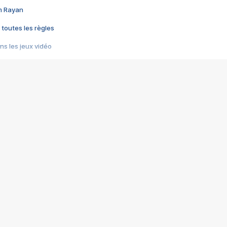
im Rayan
 toutes les règles
s les jeux vidéo
us choquant de Rockstar ? - Le scandale BULLY
e plus moche de Steam
du RÊVE tourne au CAUCHEMAR
pendant 8 heures
it… à tort
umiliés par un jeu vidéo
ire - Final Fantasy 8
ti un empire - Age of Empires
story DOFUS