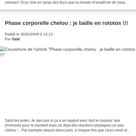
connard ! Et je chie en spray des trucs que la morale m'empêche de vous
raconter ! Ambiance : "Mister...
Phase corporelle chelou : je baille en rototos !!!
Publié le 26/03/2009 à 14:13
Par
Gabi
Salut les potes, Je sais pas si ça a un rapport avec tout le cassoul' que
j'm'envoie pour le moment mais j'ai déjà des réactions physiques un peu
chelou !... Par exemple depuis deux jours, à chaque fois que j'suis crevé et
que je bâille, ça me fait roter...