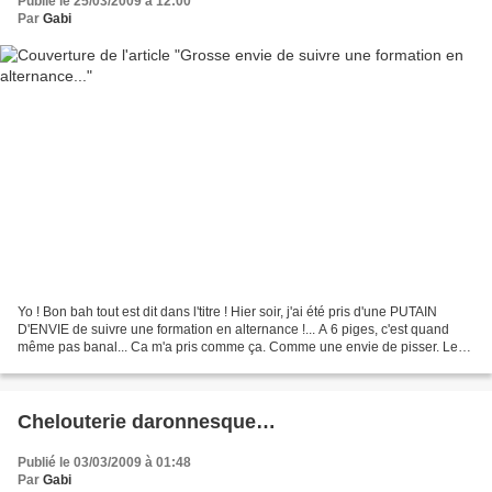
Publié le 25/03/2009 à 12:00
Par
Gabi
Yo ! Bon bah tout est dit dans l'titre ! Hier soir, j'ai été pris d'une PUTAIN
D'ENVIE de suivre une formation en alternance !... A 6 piges, c'est quand
même pas banal... Ca m'a pris comme ça. Comme une envie de pisser. Le
truc incompréhensible ! En plus,...
Chelouterie daronnesque…
Publié le 03/03/2009 à 01:48
Par
Gabi