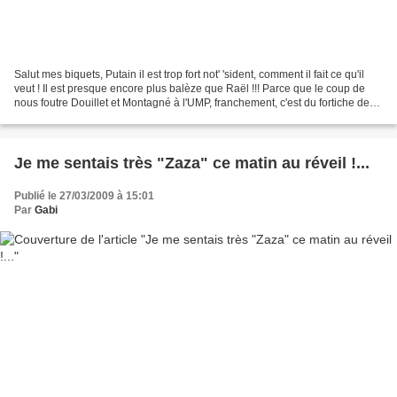
Salut mes biquets, Putain il est trop fort not' 'sident, comment il fait ce qu'il
veut ! Il est presque encore plus balèze que Raël !!! Parce que le coup de
nous foutre Douillet et Montagné à l'UMP, franchement, c'est du fortiche de
chez Monsieur et Madame...
Je me sentais très "Zaza" ce matin au réveil !...
Publié le 27/03/2009 à 15:01
Par
Gabi