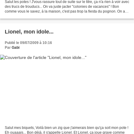
Salut les potes ! J'vous rassure tout de suite sur le titre, ça n'a rien à voir avec
des trucs de trouducs... On va juste jacter "colonies de vacances" ! Bon
comme vous le savez, à la maison, c'est pas trop la fiesta du pognon. On a
autant d'oseille que...
Lionel, mon idole...
Publié le 09/07/2009 à 10:16
Par
Gabi
Salut mes biquets, Voilà bien un zig que j'aimerais bien qu'ça soit mon pote !
Eh ouaaais... Bon déjà, il s'appelle Lionel. Et Lionel, ça joue grave comme