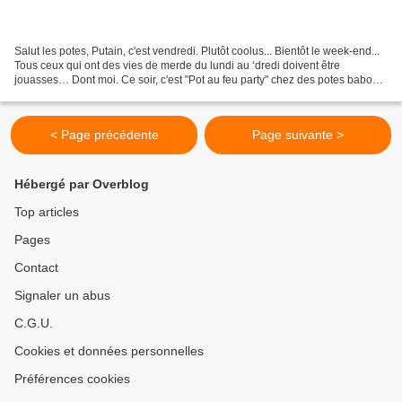
Salut les potes, Putain, c'est vendredi. Plutôt coolus... Bientôt le week-end...
Tous ceux qui ont des vies de merde du lundi au ‘dredi doivent être
jouasses… Dont moi. Ce soir, c'est "Pot au feu party" chez des potes babos.
Ca va bien m’faire poiler...
< Page précédente
Page suivante >
Hébergé par Overblog
Top articles
Pages
Contact
Signaler un abus
C.G.U.
Cookies et données personnelles
Préférences cookies