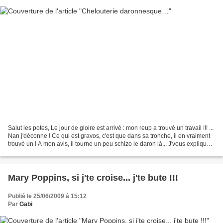
Salut les potes, Le jour de gloire est arrivé : mon reup a trouvé un travail !!! ...
Nan j'déconne ! Ce qui est gravos, c'est que dans sa tronche, il en vraiment
trouvé un ! A mon avis, il tourne un peu schizo le daron là... J'vous explique :
depuis trois...
Mary Poppins, si j'te croise... j'te bute !!!
Publié le 25/06/2009 à 15:12
Par
Gabi