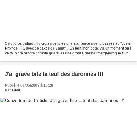
Salut gros bâtard ! Tu crois que tu es une star parce que tu passes au "Juste
Prix" de TF1 avec ce cakos de Lagaf'... Eh ben mon pote, y'a un moment où il
va falloir te rendre compte que tu es une grosse daube intergalactique ! En
tout cas moi j'te l'dis...
J'ai grave bité la teuf des daronnes !!!
Publié le 08/06/2009 à 15:28
Par
Gabi