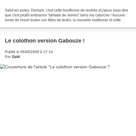
Salut les potes, Demain, c'est cette bouffonne de rentrée et j'peux vous dire
que c'est plutôt ambiance "taillade de veines" dans ma caboche ! Aucune
envie de revoir toutes ces têtes de teubs, la nouvelle maîtresse et cette
daube de prévention contre...
Le colothon version Gabouze !
Publié le 06/06/2009 à 17:14
Par
Gabi