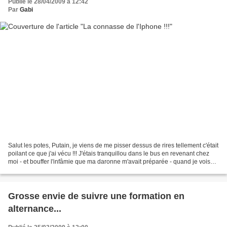
Publié le 28/04/2009 à 12:42
Par
Gabi
Salut les potes, Putain, je viens de me pisser dessus de rires tellement c'était
poilant ce que j'ai vécu !!! J'étais tranquillou dans le bus en revenant chez
moi - et bouffer l'infâmie que ma daronne m'avait préparée - quand je vois
rentrer un petit...
Grosse envie de suivre une formation en
alternance...