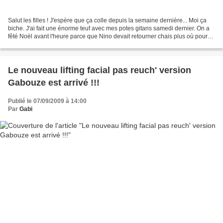
Salut les filles ! J'espère que ça colle depuis la semaine dernière... Moi ça
biche. J'ai fait une énorme teuf avec mes potes gitans samedi dernier. On a
fêté Noël avant l'heure parce que Nino devait retourner chais plus où pour
les fêtes... Et v'là le...
Le nouveau lifting facial pas reuch' version
Gabouze est arrivé !!!
Publié le 07/09/2009 à 14:00
Par
Gabi