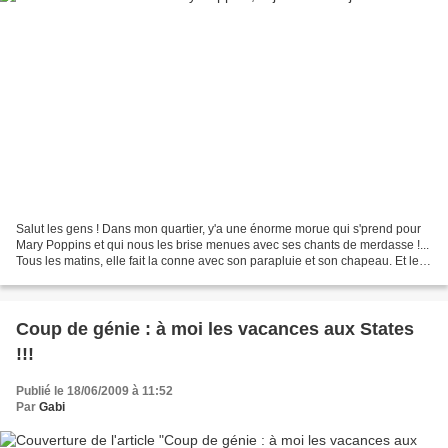
Salut les gens ! Dans mon quartier, y'a une énorme morue qui s'prend pour
Mary Poppins et qui nous les brise menues avec ses chants de merdasse !...
Tous les matins, elle fait la conne avec son parapluie et son chapeau. Et le
pire, c'est que ses chansons,...
Coup de génie : à moi les vacances aux States
!!!
Publié le 18/06/2009 à 11:52
Par
Gabi