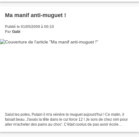
Ma manif anti-muguet !
Publié le 01/05/2009 à 00:10
Par
Gabi
Salut les potes, Putain il m'a vénère le muguet aujourd'hui ! Ce matin, il
faisait beau. J'avais la tête dans le cul force 12 ! Je sors de chez oim pour
aller m'acheter des pains au choc'. C'était coolus de pas avoir école
aujourd'hui ! Sauf que j'avais...