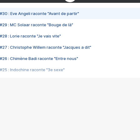
#30 : Eve Angeli raconte "Avant de partir"
#29 : MC Solaar raconte "Bouge de là"
28 : Lorie raconte "Je vais vite"
#27 : Christophe Willem raconte "Jacques a dit"
#26 : Chimène Badi raconte "Entre nous"
#25 : Indochine raconte "3e sexe"
#24 : Zaho raconte "C'est chelou"
#23 : Patrick Bruel raconte "Au café des délices"
#22 : Kyo raconte "Le chemin"
#21 : Nolwenn Leroy raconte "Cassé"
#20 : Patrick Hernandez raconte "Born to be alive"
#19 : Lorie raconte "Près de moi"