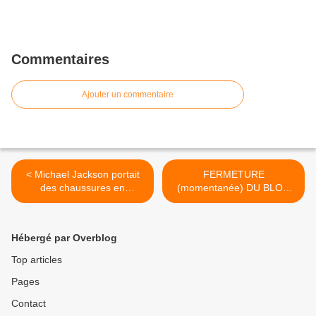
Commentaires
Ajouter un commentaire
< Michael Jackson portait
FERMETURE
des chaussures en
(momentanée) DU BLOG
plastique !...
POUR CAUSE DE
GRATTAGE DE NOIX ! >
Hébergé par Overblog
Top articles
Pages
Contact