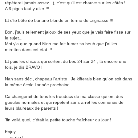
répéterai jamais assez...), c'est qu'il est chauve sur les côtés !
A 6 piges faut y aller !!!
Et c'te bête de banane blonde en terme de crignasse !!!
Bon, j'suis tellement jaloux de ses yeux que je vais faire fissa sur
le sujet...
Moi y'a que quand Nino me fait fumer sa beuh que j'ai les
mirettes dans cet état !!!
Et puis les chicots qui sortent du bec 24 sur 24 , là encore une
fois, je dis BRAVO !
Nan sans déc', chapeau l'artiste ! Je kifferais bien qu'on soit dans
la même école l'année prochaine...
Ca changerait de tous les trouducs de ma classe qui ont des
gueules normales et qui répètent sans arrêt les conneries de
leurs blaireaux de parents !
'fin voilà quoi, c'était la petite touche fraîcheur du jour !
Enjoy...
... or die !