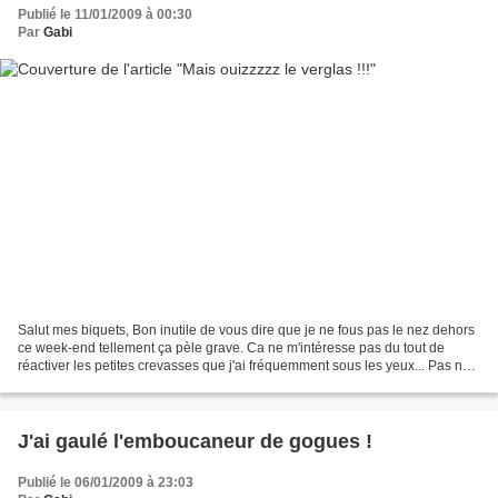
Publié le 11/01/2009 à 00:30
Par
Gabi
Salut mes biquets, Bon inutile de vous dire que je ne fous pas le nez dehors
ce week-end tellement ça pèle grave. Ca ne m'intéresse pas du tout de
réactiver les petites crevasses que j'ai fréquemment sous les yeux... Pas non
plus envie de voir mes doigts...
J'ai gaulé l'emboucaneur de gogues !
Publié le 06/01/2009 à 23:03