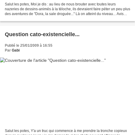
Salut les potes, Moi je dis : au lieu de nous brouter avec toutes leurs
nazeries de dessins-animés à la téloche, ils devraient faire péter un peu plus
des aventures de "Dora, la sale droguée..." Là on atteint du niveau... Avis
aux patrons de chaînes......
Question cato-existencielle...
Publié le 25/01/2009 à 16:55
Par
Gabi
Salut les potes, Y'a un truc qui commence à me prendre la tronche copieux