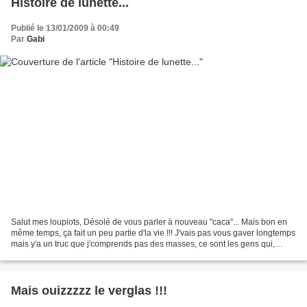
Histoire de lunette...
Publié le 13/01/2009 à 00:49
Par
Gabi
Salut mes loupiots, Désolé de vous parler à nouveau "caca"... Mais bon en
même temps, ça fait un peu partie d'la vie !!! J'vais pas vous gaver longtemps
mais y'a un truc que j'comprends pas des masses, ce sont les gens qui,
lorsqu'ils vont couler des...
Mais ouizzzzz le verglas !!!