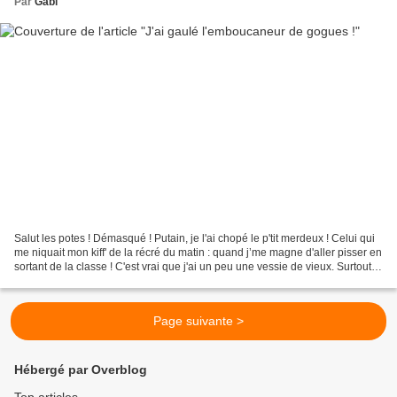
Par
Gabi
Salut les potes ! Démasqué ! Putain, je l'ai chopé le p'tit merdeux ! Celui qui
me niquait mon kiff' de la récré du matin : quand j’me magne d'aller pisser en
sortant de la classe ! C'est vrai que j'ai un peu une vessie de vieux. Surtout le
matin. C'est...
Page suivante >
Hébergé par Overblog