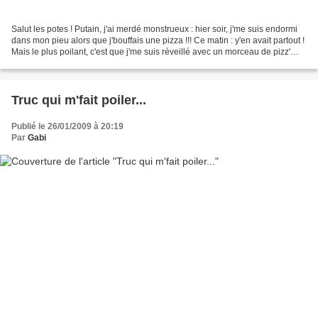
Salut les potes ! Putain, j'ai merdé monstrueux : hier soir, j'me suis endormi
dans mon pieu alors que j'bouffais une pizza !!! Ce matin : y'en avait partout !
Mais le plus poilant, c'est que j'me suis réveillé avec un morceau de pizz'
collé à mon plâtre......
Truc qui m'fait poiler...
Publié le 26/01/2009 à 20:19
Par
Gabi