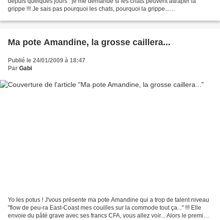
depuis quelques jours : je me demande si les chats peuvent attraper la
grippe !!! Je sais pas pourquoi les chats, pourquoi la grippe...
Théoriquement, je devrais m'en cogner comme...
Ma pote Amandine, la grosse caillera...
Publié le 24/01/2009 à 18:47
Par
Gabi
Yo les potus ! J'vous présente ma pote Amandine qui a trop de talent niveau
"flow de peu-ra East-Coast mes couilles sur la commode tout ça..." !!! Elle
envoie du pâté grave avec ses francs CFA, vous allez voir... Alors le premier