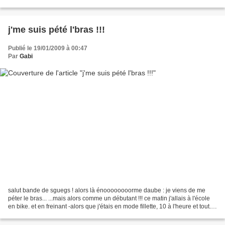
qui dit une connerie...
j'me suis pété l'bras !!!
Publié le 19/01/2009 à 00:47
Par
Gabi
salut bande de sguegs ! alors là énoooooooorme daube : je viens de me
péter le bras... ...mais alors comme un débutant !!! ce matin j'allais à l'école
en bike. et en freinant -alors que j'étais en mode fillette, 10 à l'heure et tout...-
pour faire une...