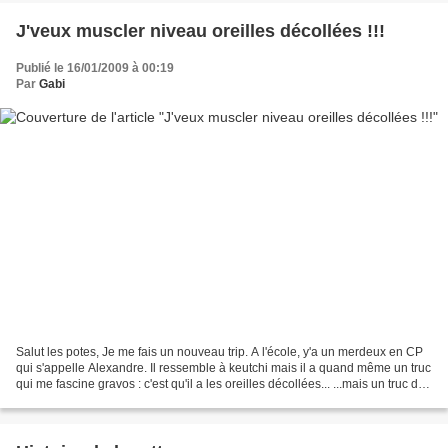
J'veux muscler niveau oreilles décollées !!!
Publié le 16/01/2009 à 00:19
Par
Gabi
Salut les potes, Je me fais un nouveau trip. A l'école, y'a un merdeux en CP
qui s'appelle Alexandre. Il ressemble à keutchi mais il a quand même un truc
qui me fascine gravos : c'est qu'il a les oreilles décollées... ...mais un truc de
ouf !!! Dumbo...