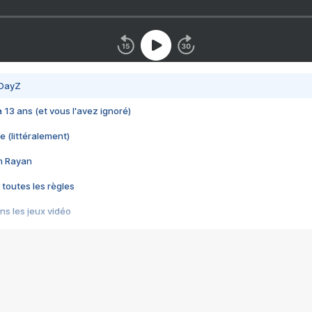
 DayZ
 a 13 ans (et vous l'avez ignoré)
e (littéralement)
im Rayan
 toutes les règles
s les jeux vidéo
us choquant de Rockstar ? - Le scandale BULLY
e plus moche de Steam
du RÊVE tourne au CAUCHEMAR
pendant 8 heures