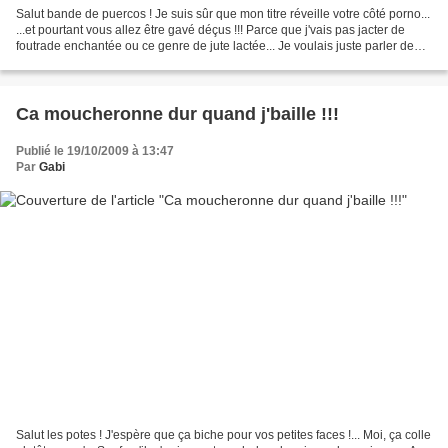
Salut bande de puercos ! Je suis sûr que mon titre réveille votre côté porno...
...et pourtant vous allez être gavé déçus !!! Parce que j'vais pas jacter de
foutrade enchantée ou ce genre de jute lactée... Je voulais juste parler de
ces gens qui sont...
Ca moucheronne dur quand j'baille !!!
Publié le 19/10/2009 à 13:47
Par
Gabi
Salut les potes ! J'espère que ça biche pour vos petites faces !... Moi, ça colle