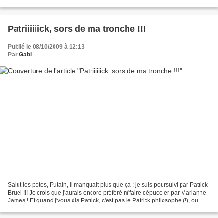
j’donne pas de news... Je crois que...
Patriiiiiick, sors de ma tronche !!!
Publié le 08/10/2009 à 12:13
Par
Gabi
Salut les potes, Putain, il manquait plus que ça : je suis poursuivi par Patrick
Bruel !!! Je crois que j'aurais encore préféré m'faire dépuceler par Marianne
James ! Et quand j'vous dis Patrick, c'est pas le Patrick philosophe (!), ou
l'joueur de poker...