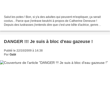
Salut les potes ! Bon, si y'a des adultes qui peuvent m'expliquer, ça serait
coolus... Parce que j'entrave keutchi à propos de Catherine Deneuve !
Depuis des lustrasses j'entends dire que c'est une bête d'actrice, genre
"icône internationale" de mes yeuks......
DANGER !!! Je suis à bloc d'eau gazeuse !
Publié le 22/10/2009 à 14:38
Par
Gabi