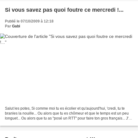
Si vous savez pas quoi foutre ce mercredi !...
Publié le 07/10/2009 à 12:18
Par
Gabi
Salut les potes, Si comme moi tu es écolier et qu'aujourd'hui, 'credi, tu te
branles la nouille... Ou alors que tu es chômeur et que le temps est un peu
longuet... Ou alors que tu as "posé un RTT" pour faire ton gros français... J'ai
la soluce pour que...