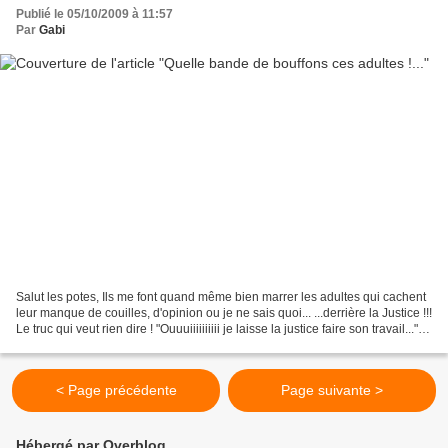
Publié le 05/10/2009 à 11:57
Par
Gabi
Salut les potes, Ils me font quand même bien marrer les adultes qui cachent
leur manque de couilles, d'opinion ou je ne sais quoi... ...derrière la Justice !!!
Le truc qui veut rien dire ! "Ouuuiiiiiiiiii je laisse la justice faire son travail..."
Mon...
< Page précédente
Page suivante >
Hébergé par Overblog