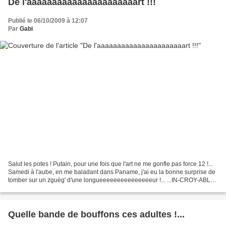
De l'aaaaaaaaaaaaaaaaaaaaaart !!!
Publié le 06/10/2009 à 12:07
Par
Gabi
Salut les potes ! Putain, pour une fois que l'art ne me gonfle pas force 12 !...
Samedi à l'aube, en me baladant dans Paname, j'ai eu la bonne surprise de
tomber sur un zguèg' d'une longueeeeeeeeeeeeeeeur !... ...IN-CROY-ABLE
!!! Bon j'vous rassure, c'était...
Quelle bande de bouffons ces adultes !...