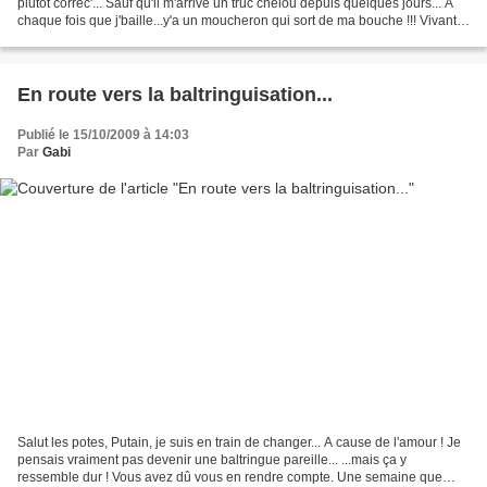
plutôt correc'... Sauf qu'il m'arrive un truc chelou depuis quelques jours... A
chaque fois que j'baille...y'a un moucheron qui sort de ma bouche !!! Vivant
et tout ! V'là...
En route vers la baltringuisation...
Publié le 15/10/2009 à 14:03
Par
Gabi
Salut les potes, Putain, je suis en train de changer... A cause de l'amour ! Je
pensais vraiment pas devenir une baltringue pareille... ...mais ça y
ressemble dur ! Vous avez dû vous en rendre compte. Une semaine que