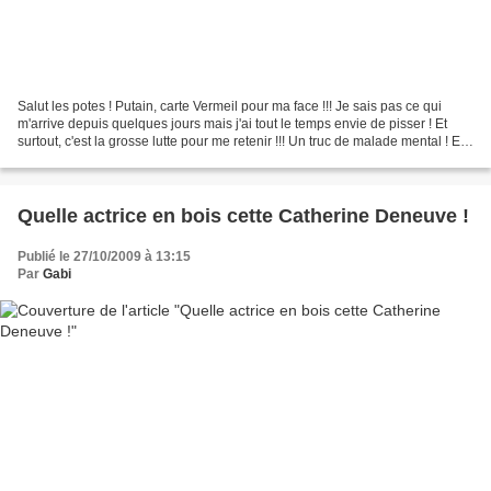
Salut les potes ! Putain, carte Vermeil pour ma face !!! Je sais pas ce qui
m'arrive depuis quelques jours mais j'ai tout le temps envie de pisser ! Et
surtout, c'est la grosse lutte pour me retenir !!! Un truc de malade mental ! Et
ça me fait vivre des...
Quelle actrice en bois cette Catherine Deneuve !
Publié le 27/10/2009 à 13:15
Par
Gabi