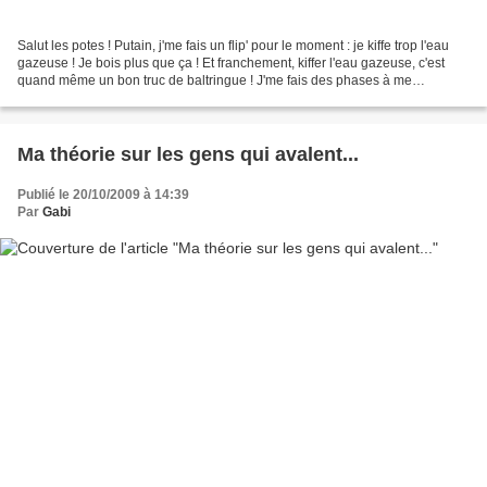
Salut les potes ! Putain, j'me fais un flip' pour le moment : je kiffe trop l'eau
gazeuse ! Je bois plus que ça ! Et franchement, kiffer l'eau gazeuse, c'est
quand même un bon truc de baltringue ! J'me fais des phases à me
commander des "Vichy Célestin...
Ma théorie sur les gens qui avalent...
Publié le 20/10/2009 à 14:39
Par
Gabi