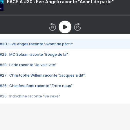
FACE A #30 : Eve Angeli raconte "Avant de partir"
#30 : Eve Angeli raconte "Avant de partir"
#29 : MC Solaar raconte "Bouge de là"
28 : Lorie raconte "Je vais vite"
#27 : Christophe Willem raconte "Jacques a dit"
#26 : Chimène Badi raconte "Entre nous"
#25 : Indochine raconte "3e sexe"
#24 : Zaho raconte "C'est chelou"
#23 : Patrick Bruel raconte "Au café des délices"
#22 : Kyo raconte "Le chemin"