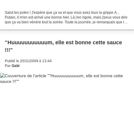
Salut les potes ! J'espère que ça va et que vous avez tous la grippe A...
Putain, il m'en est arrivé une bonne hier. Là j'en rigole, mais j'peux vous dire
que ça va bien vénère tout la soirée. Toute la journée, je remarquais que les
gens me mataient et...
"Huuuuuuuuuuum, elle est bonne cette sauce
!!!"
Publié le 25/11/2009 à 13:44
Par
Gabi