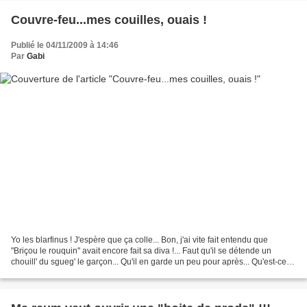
Couvre-feu...mes couilles, ouais !
Publié le 04/11/2009 à 14:46
Par
Gabi
Yo les blarfinus ! J'espère que ça colle... Bon, j'ai vite fait entendu que
"Briçou le rouquin" avait encore fait sa diva !... Faut qu'il se détende un
chouill' du sgueg' le garçon... Qu'il en garde un peu pour après... Qu'est-ce
que c'est que cette connerie...