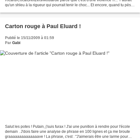
Ricard/Coca/Breitzels/Moutarde parce que c'est d'une violence !!!... Y'aurait
qu'un shleu à la rigueur qui pourrait tenir le choc... Et encore, quand tu pèses
27 kil' comme ma gueule,...
Carton rouge à Paul Eluard !
Publié le 15/11/2009 à 01:59
Par
Gabi
Salut les potes ! Putain, j'suis furax ! J'ai une punition à rendre pour l'école
demain . J'dois faire une analyse de phrase en 100 lignes et ça me broute
graaaaaaaaaaaaaave ! La phrase, c'est : "J'aimerais être une larme pour