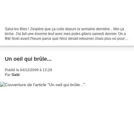
Salut les filles ! J'espère que ça colle depuis la semaine dernière... Moi ça
biche. J'ai fait une énorme teuf avec mes potes gitans samedi dernier. On a
fêté Noël avant l'heure parce que Nino devait retourner chais plus où pour
les fêtes... Et v'là le...
Un oeil qui brûle...
Publié le 04/12/2009 à 13:29
Par
Gabi