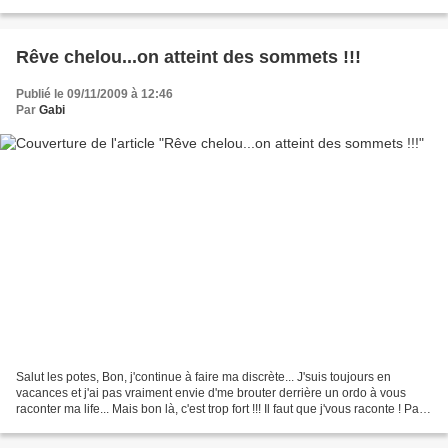
naître dans tes yeux, vivre...
Rêve chelou...on atteint des sommets !!!
Publié le 09/11/2009 à 12:46
Par
Gabi
Salut les potes, Bon, j'continue à faire ma discrète... J'suis toujours en
vacances et j'ai pas vraiment envie d'me brouter derrière un ordo à vous
raconter ma life... Mais bon là, c'est trop fort !!! Il faut que j'vous raconte ! Par
contre, âmes sensibles...