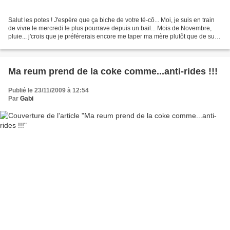
Salut les potes ! J'espère que ça biche de votre té-cô... Moi, je suis en train
de vivre le mercredi le plus pourrave depuis un bail... Mois de Novembre,
pluie... j'crois que je préférerais encore me taper ma mère plutôt que de subir
ça... Bref, je me...
Ma reum prend de la coke comme...anti-rides !!!
Publié le 23/11/2009 à 12:54
Par
Gabi