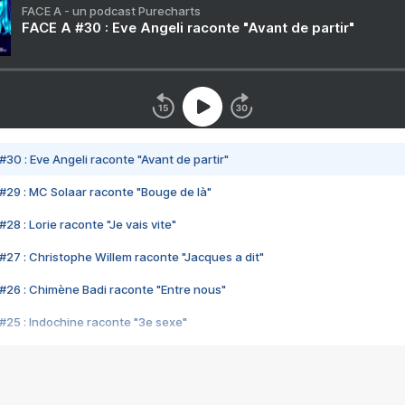
FACE A - un podcast Purecharts
FACE A #30 : Eve Angeli raconte "Avant de partir"
#30 : Eve Angeli raconte "Avant de partir"
#29 : MC Solaar raconte "Bouge de là"
28 : Lorie raconte "Je vais vite"
#27 : Christophe Willem raconte "Jacques a dit"
#26 : Chimène Badi raconte "Entre nous"
#25 : Indochine raconte "3e sexe"
#24 : Zaho raconte "C'est chelou"
#23 : Patrick Bruel raconte "Au café des délices"