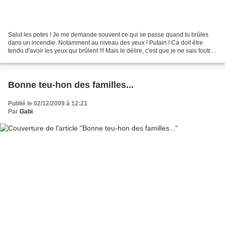
Salut les potes ! Je me demande souvent ce qui se passe quand tu brûles
dans un incendie. Notamment au niveau des yeux ! Putain ! Ca doit être
tendu d'avoir les yeux qui brûlent !!! Mais le délire, c'est que je ne sais foutre
rien sur comment il gère...
Bonne teu-hon des familles...
Publié le 02/12/2009 à 12:21
Par
Gabi