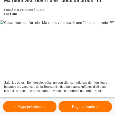
Ma reum veut ouvrir une "boite de prods" !!!
Publié le 03/11/2009 à 17:07
Par
Gabi
Salut les potes ! Bon désolé, c'était un peu silence radio ces derniers jours
because les vacances de la Toussaint... (toujours aussi infâmes d'ailleurs
ces p’tites putes...Je pense que j'ai voulu me pendre à peu près 14 fois
depuis une semaine...) En...
< Page précédente
Page suivante >