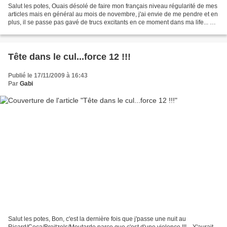
Salut les potes, Ouais désolé de faire mon français niveau régularité de mes
articles mais en général au mois de novembre, j'ai envie de me pendre et en
plus, il se passe pas gavé de trucs excitants en ce moment dans ma life... Et
puis si ça se trouve,...
Tête dans le cul...force 12 !!!
Publié le 17/11/2009 à 16:43
Par
Gabi
Salut les potes, Bon, c'est la dernière fois que j'passe une nuit au