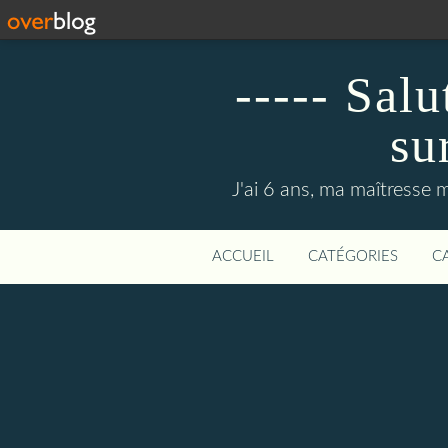
----- Sal
su
J'ai 6 ans, ma maîtresse m
ACCUEIL
CATÉGORIES
C