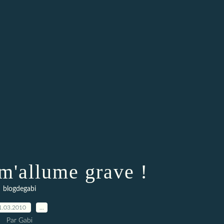
m'allume grave !
blogdegabi
1.03.2010
…
Par Gabi