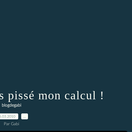
as pissé mon calcul !
blogdegabi
6.03.2010
…
Par Gabi