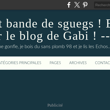
ut bande de sguegs !
r le blog de Gabi ! --
e gonfle, je bois du sans plomb 98 et je lis les Echos.
ATÉGORIES PRINCIPALES
PAGES
ARCHIVES
CONTAC
Publicité