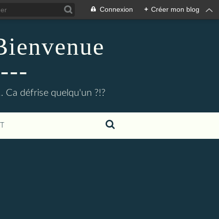
Connexion
+
Créer mon blog
 Bienvenue
---
.. Ca défrise quelqu'un ?!?
T