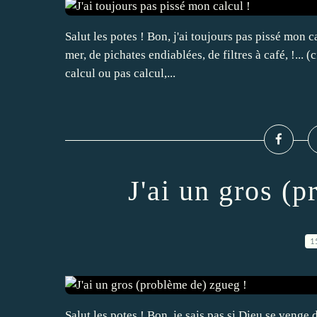
Salut les potes ! Bon, j'ai toujours pas pissé mon ca
mer, de pichates endiablées, de filtres à café, !... (c
calcul ou pas calcul,...
J'ai un gros (
1
Salut les potes ! Bon, je sais pas si Dieu se veng