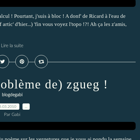
lcul ! Pourtant, j'suis à bloc ! A donf' de Ricard à l'eau de
f artic' d'hier...) 'fin vous voyez l'topo !?! Ah ça les z'amis,
Lire la suite
problème de) zgueg !
blogdegabi
5.03.2010
…
Par Gabi
e du poème sur les vergetures que je vous ai pondu la semaine