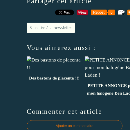
Partager cet article
Repost
0
S'inscrire à la newsletter
Vous aimerez aussi :
Des bastons de placenta !!!
PETITE ANNONCE p
mon halogène Ben Lad
Commenter cet article
Ajouter un commentaire