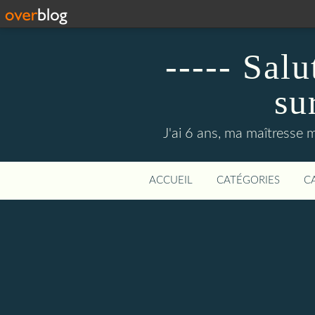
----- Sal
su
J'ai 6 ans, ma maîtresse m
ACCUEIL
CATÉGORIES
C