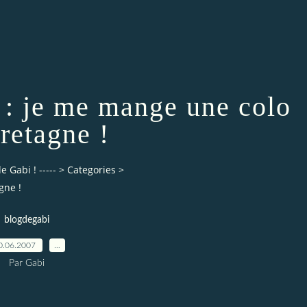
 : je me mange une colo
retagne !
 Gabi ! -----
>
Categories
>
gne !
blogdegabi
0.06.2007
…
Par Gabi