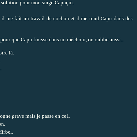
e solution pour mon singe Capuçin.
, il me fait un travail de cochon et il me rend Capu dans des
st pour que Capu finisse dans un méchoui, on oublie aussi...
ire là.
.
..
cogne grave mais je passe en ce1.
on.
irbel.