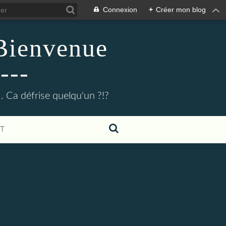
Connexion
+
Créer mon blog
 Bienvenue
---
.. Ca défrise quelqu'un ?!?
T