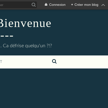
Connexion
+
Créer mon blog
 Bienvenue
---
.. Ca défrise quelqu'un ?!?
T