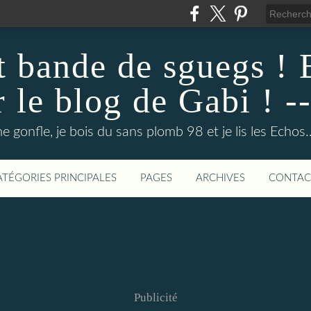
ut bande de sguegs !
r le blog de Gabi ! --
e gonfle, je bois du sans plomb 98 et je lis les Echos.
ATÉGORIES PRINCIPALES
PAGES
ARCHIVES
CONTAC
Publicité