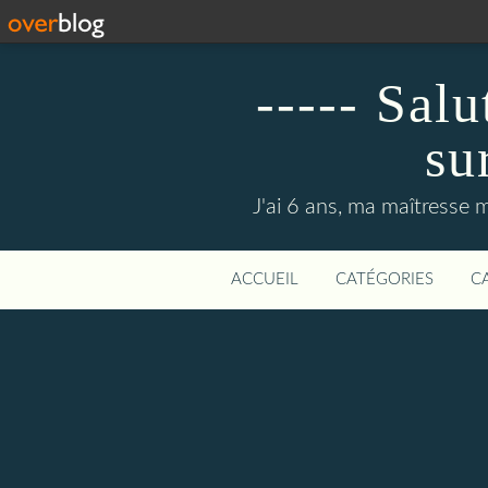
----- Sal
su
J'ai 6 ans, ma maîtresse m
ACCUEIL
CATÉGORIES
C