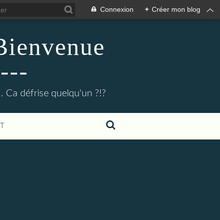
Connexion
+
Créer mon blog
 Bienvenue
---
.. Ca défrise quelqu'un ?!?
T