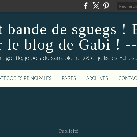
ut bande de sguegs !
r le blog de Gabi ! --
e gonfle, je bois du sans plomb 98 et je lis les Echos.
ATÉGORIES PRINCIPALES
PAGES
ARCHIVES
CONTAC
Publicité