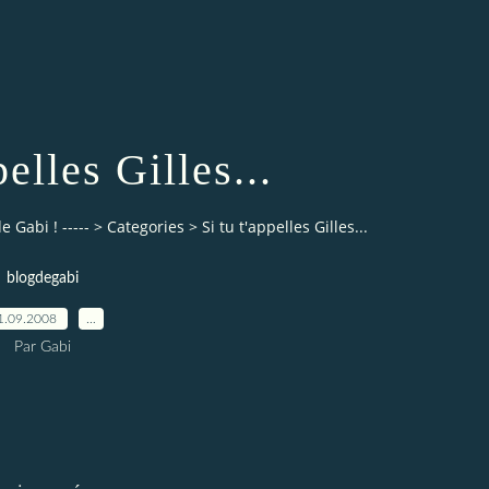
pelles Gilles...
 Gabi ! -----
>
Categories
>
Si tu t'appelles Gilles...
blogdegabi
1.09.2008
…
Par Gabi