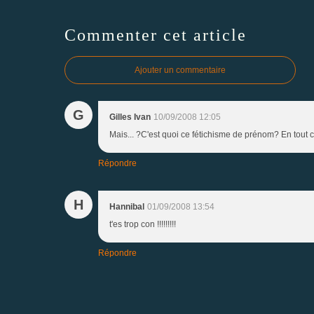
Commenter cet article
Ajouter un commentaire
G
Gilles Ivan
10/09/2008 12:05
Mais... ?C'est quoi ce fétichisme de prénom? En tout c
Répondre
H
Hannibal
01/09/2008 13:54
t'es trop con !!!!!!!!!
Répondre