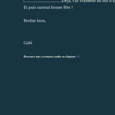
Déjà, t'as vraiment du bol d'
Et puis surtout bonne fête !
Profite bien,
Gabi
ici
Retrouve mes aventures audio en cliquant