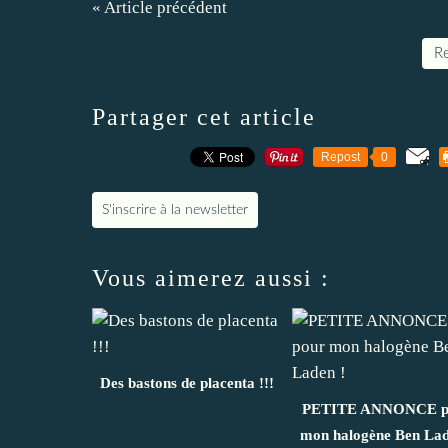
« Article précédent
Re
Partager cet article
Repost
0
S'inscrire à la newsletter
Vous aimerez aussi :
Des bastons de placenta !!!
PETITE ANNONCE p
mon halogène Ben Lad