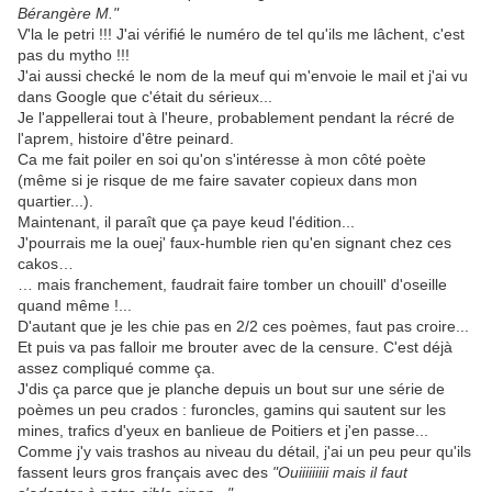
Bérangère M."
V'la le petri !!! J'ai vérifié le numéro de tel qu'ils me lâchent, c'est
pas du mytho !!!
J'ai aussi checké le nom de la meuf qui m'envoie le mail et j'ai vu
dans Google que c'était du sérieux...
Je l'appellerai tout à l'heure, probablement pendant la récré de
l'aprem, histoire d'être peinard.
Ca me fait poiler en soi qu'on s'intéresse à mon côté poète
(même si je risque de me faire savater copieux dans mon
quartier...).
Maintenant, il paraît que ça paye keud l'édition...
J'pourrais me la ouej' faux-humble rien qu'en signant chez ces
cakos…
… mais franchement, faudrait faire tomber un chouill' d'oseille
quand même !...
D'autant que je les chie pas en 2/2 ces poèmes, faut pas croire...
Et puis va pas falloir me brouter avec de la censure. C'est déjà
assez compliqué comme ça.
J'dis ça parce que je planche depuis un bout sur une série de
poèmes un peu crados : furoncles, gamins qui sautent sur les
mines, trafics d'yeux en banlieue de Poitiers et j'en passe...
Comme j'y vais trashos au niveau du détail, j'ai un peu peur qu'ils
fassent leurs gros français avec des
"Ouiiiiiiiii mais il faut