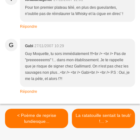
Pour ton premier plateau télé, en plus des gueulantes,
n'oublie pas de réinstaurer la Whisky et la cigue en direc' !
Répondre
G
Gabi
27/11/2007 10:29
Guy Moquette, tu sors immédiatement !!!<br /> <br /> Pas de
"preeeeeeems" !... dans mon établissement. Je te rappelle
que je risque de signer chez Gallimard. On n'est pas chez les
sauvages non plus...<br /> <br /> Gabi<br /> <br /> P.S : Oui, je
me la pète, et alors !?!
Répondre
< Poème de reprise
La ratatouille sentait la teub'
lundiesque...
!... >