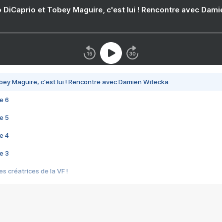
 DiCaprio et Tobey Maguire, c'est lui ! Rencontre avec Dam
bey Maguire, c'est lui ! Rencontre avec Damien Witecka
e 6
e 5
e 4
e 3
s créatrices de la VF !
e 2
e 1