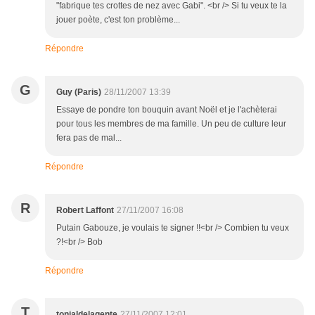
"fabrique tes crottes de nez avec Gabi". <br /> Si tu veux te la
jouer poète, c'est ton problème...
Répondre
G
Guy (Paris)
28/11/2007 13:39
Essaye de pondre ton bouquin avant Noël et je l'achèterai
pour tous les membres de ma famille. Un peu de culture leur
fera pas de mal...
Répondre
R
Robert Laffont
27/11/2007 16:08
Putain Gabouze, je voulais te signer !!<br /> Combien tu veux
?!<br /> Bob
Répondre
T
tonialdelagente
27/11/2007 12:01