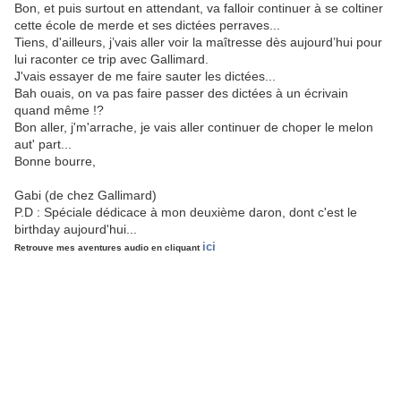
Bon, et puis surtout en attendant, va falloir continuer à se coltiner
cette école de merde et ses dictées perraves...
Tiens, d'ailleurs, j’vais aller voir la maîtresse dès aujourd’hui pour
lui raconter ce trip avec Gallimard.
J'vais essayer de me faire sauter les dictées...
Bah ouais, on va pas faire passer des dictées à un écrivain
quand même !?
Bon aller, j'm'arrache, je vais aller continuer de choper le melon
aut' part...
Bonne bourre,
Gabi (de chez Gallimard)
P.D : Spéciale dédicace à mon deuxième daron, dont c'est le
birthday aujourd'hui...
ici
Retrouve mes aventures audio en cliquant