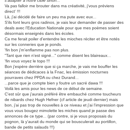
s'adapter à notre cible sinon..."
Va pas falloir me brouter dans ma créativité, j'vous préviens
direct' !!!
Là, j'ai décidé de faire un peu ma pute avec eux...
S'ils font leurs gros radinos, je vais leur demander de passer des
deals avec l'Education Nationale pour que mes poèmes soient
désormais enseignés dans les écoles.
Ca me ferait poiler d'entendre les mioches réciter et être notés
sur les conneries que je ponds.
'fin bon j'm'enflamme pas non plus.
"Tant que rien n'est signé..." comme disent les blaireaux...
'fin vous voyez le topo !!!
Bon j'espère derrière que si ça marche, je vais me bouffer les
séances de dédicaces à la Fnac, les émission nocturnes
pourraves chez PPDA ou chez Durand...
...parce que je compte bien y foutre un sacré dawa !!!
Voilà les amis pour les news de ce début de semaine.
C'est sûr que j'aurais préféré être embauché comme toucheurs
de nibards chez Hugh Hefner (cf article de jeudi dernier) mais
bon, j'ai pas trop de nouvelles à ce niveau et j'ai l'impression que
vous vous bougez mimolette les miches quand je passe des
annonces de ce type... (par contre, si je vous proposais du
pognon, là y'aurait du monde qui se bousculerait au portillon,
bande de petits salauds !!!)