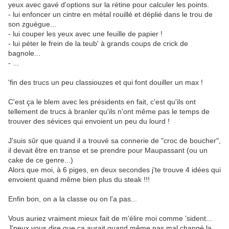
yeux avec gavé d'options sur la rétine pour calculer les points.
- lui enfoncer un cintre en métal rouillé et déplié dans le trou de
son zguègue...
- lui couper les yeux avec une feuille de papier !
- lui péter le frein de la teub' à grands coups de crick de
bagnole...
- ...
'fin des trucs un peu classiouzes et qui font douiller un max !
C'est ça le blem avec les présidents en fait, c'est qu'ils ont
tellement de trucs à branler qu'ils n'ont même pas le temps de
trouver des sévices qui envoient un peu du lourd !
J'suis sûr que quand il a trouvé sa connerie de "croc de boucher",
il devait être en transe et se prendre pour Maupassant (ou un
cake de ce genre...)
Alors que moi, à 6 piges, en deux secondes j'te trouve 4 idées qui
envoient quand même bien plus du steak !!!
Enfin bon, on a la classe ou on l'a pas...
Vous auriez vraiment mieux fait de m'élire moi comme 'sident...
J'peux vous dire que ça aurait quand même pas mal changé la