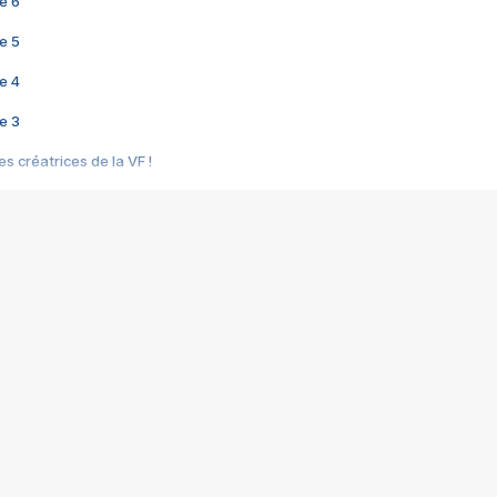
e 6
e 5
e 4
e 3
s créatrices de la VF !
e 2
e 1
e Mektoub My Love arrive enfin ! Rencontre avec Shaïn Boumedine et Sal
i : après Toni en famille
elle réalise le bouleversant Dites lui que je l'aime
ais ! Rencontre autour de Vie privée de Rebecca Zlotowski
 de Marguerite, Grave... Rencontre avec Ella Rumpf
 Les Rêveurs, un film intime sur la santé mentale