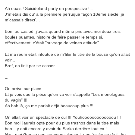
Ah ouais ! Suicideland party en perspective !...
J'm'étais dis qu' à la première perruque façon 18ème siècle, je
m'cassais direct'...
Bon, au cas où, j'avais quand même pris avec moi deux trois
boules puantes, histoire de faire passer le temps si,
effectivement, c'était "ouvrage de veines attitude"...
Et ma reum était infoutue de m'filer le titre de la bouse qu'on allait
voir...
Bref, on finit par se casser...
...
On arrive sur place...
Et je vois que la pièce qu'on va voir s'appelle "Les monologues
du vagin" !!!
Ah bah là, ça me parlait déjà beaucoup plus !!!
On allait voir un spectacle de cul !!! Youhooooooooooooou !!!
Bon moi j'aurais opté pour du plus trashos dans le titre mais
bon... y doit encore y avoir du Sarko derrière tout ça !...
Nan, moi j'trouve que commercialement, une
"jactance de la tte-