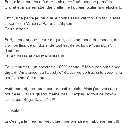
Bon, elle commence à être ambiance "ménopause party" la
Clairette, mais en attendant, elle me fait bien poiler la greluche !...
Enfin, une petite jeune que je connaissais keutchi. En fait, c'était
la soeur de Vanessa Paradis : Allyson...
Cartouchable...
Bref, pendant une heure et quart, elles ont parlé de chattes, de
cramouilles, de dindons, de touffes, de poils, de "pas poils",
d'odeurs...
Et j'en passe et des meilleures !!!
Pour résumer : un spectacle 100% chatte !!! Mais pas ambiance
Bigard ! Ambiance, ça fait "style" d'avoir vu ce truc si tu veux te la
ouèj' en société et tout !...
Evidemment, ma reum comprenait keutchi. Mais j'pouvais rien
pour elle. J'allais quand même pas lui expliquer tout ce boxon.
J'suis pas Rogé Cavaillès !!!
'fin voilà !
Si c'est ça le théâtre, j'veux bien me prendre un abonnement !!!