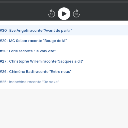
#30 : Eve Angeli raconte "Avant de partir"
#29 : MC Solaar raconte "Bouge de là"
28 : Lorie raconte "Je vais vite"
#27 : Christophe Willem raconte "Jacques a dit"
#26 : Chimène Badi raconte "Entre nous"
#25 : Indochine raconte "3e sexe"
#24 : Zaho raconte "C'est chelou"
#23 : Patrick Bruel raconte "Au café des délices"
#22 : Kyo raconte "Le chemin"
#21 : Nolwenn Leroy raconte "Cassé"