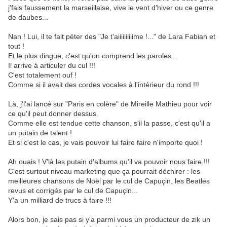
j'fais faussement la marseillaise, vive le vent d'hiver ou ce genre
de daubes...
Nan ! Lui, il te fait péter des "Je t'aiiiiiiiiiime !..." de Lara Fabian et
tout !
Et le plus dingue, c'est qu'on comprend les paroles...
Il arrive à articuler du cul !!!
C'est totalement ouf !
Comme si il avait des cordes vocales à l'intérieur du rond !!!
Là, j'l'ai lancé sur "Paris en colère" de Mireille Mathieu pour voir
ce qu'il peut donner dessus.
Comme elle est tendue cette chanson, s'il la passe, c'est qu'il a
un putain de talent !
Et si c'est le cas, je vais pouvoir lui faire faire n'importe quoi !
Ah ouais ! V'là les putain d'albums qu'il va pouvoir nous faire !!!
C'est surtout niveau marketing que ça pourrait déchirer : les
meilleures chansons de Noël par le cul de Capuçin, les Beatles
revus et corrigés par le cul de Capuçin...
Y'a un milliard de trucs à faire !!!
Alors bon, je sais pas si y'a parmi vous un producteur de zik un