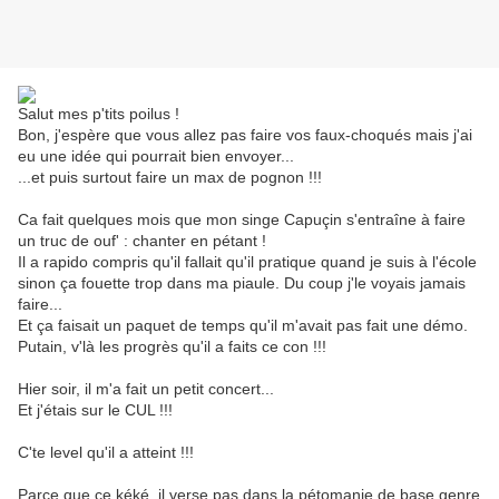
Salut mes p'tits poilus !
Bon, j'espère que vous allez pas faire vos faux-choqués mais j'ai
eu une idée qui pourrait bien envoyer...
...et puis surtout faire un max de pognon !!!
Ca fait quelques mois que mon singe Capuçin s'entraîne à faire
un truc de ouf' : chanter en pétant !
Il a rapido compris qu'il fallait qu'il pratique quand je suis à l'école
sinon ça fouette trop dans ma piaule. Du coup j'le voyais jamais
faire...
Et ça faisait un paquet de temps qu'il m'avait pas fait une démo.
Putain, v'là les progrès qu'il a faits ce con !!!
Hier soir, il m'a fait un petit concert...
Et j'étais sur le CUL !!!
C'te level qu'il a atteint !!!
Parce que ce kéké, il verse pas dans la pétomanie de base genre