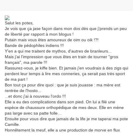
Salut les potes,
Je vois que ça jase façon dans mon dos dès que j'prends un peu
de liberté par rapport à mon blogus !
Putain mais vous êtes amoureux de oim ou oik !?!
Bande de pédophiles indiens !!!
Y'en a qui me traitent de mythos, d'autres de branleurs...
Mais j'ai l'impression que vous êtes en train de tourner "gros
français", ma parole !!!
Rassurez-vous, je kiffe bien. Et jamais j'en voudrais à des zigs qui
perdent leur temps à lire mes conneries, ça serait pas très sport
de ma part !
Bon tout ça pour dire quoi : que je suis jouasse : ma mère est
rentrée de l'hosto...
...et donc j'ai à nouveau l'ordo !!!
Elle a eu des complications dans son pied. On lui a filé une
espèce de chaussure orthopédique de mes deux. Elle en mène
pas large avec sa patte folle…
Ensuite pour vous dire que jamais de la life je me taperai ma pote
Camille.
Honnêtement la meuf, elle a une production de morve en flux