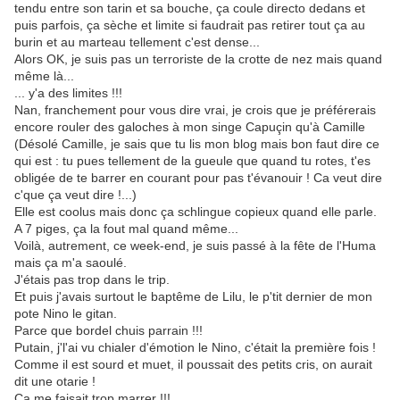
tendu entre son tarin et sa bouche, ça coule directo dedans et
puis parfois, ça sèche et limite si faudrait pas retirer tout ça au
burin et au marteau tellement c'est dense...
Alors OK, je suis pas un terroriste de la crotte de nez mais quand
même là...
... y'a des limites !!!
Nan, franchement pour vous dire vrai, je crois que je préférerais
encore rouler des galoches à mon singe Capuçin qu'à Camille
(Désolé Camille, je sais que tu lis mon blog mais bon faut dire ce
qui est : tu pues tellement de la gueule que quand tu rotes, t'es
obligée de te barrer en courant pour pas t'évanouir ! Ca veut dire
c'que ça veut dire !...)
Elle est coolus mais donc ça schlingue copieux quand elle parle.
A 7 piges, ça la fout mal quand même...
Voilà, autrement, ce week-end, je suis passé à la fête de l'Huma
mais ça m'a saoulé.
J'étais pas trop dans le trip.
Et puis j'avais surtout le baptême de Lilu, le p'tit dernier de mon
pote Nino le gitan.
Parce que bordel chuis parrain !!!
Putain, j'l'ai vu chialer d'émotion le Nino, c'était la première fois !
Comme il est sourd et muet, il poussait des petits cris, on aurait
dit une otarie !
Ca me faisait trop marrer !!!