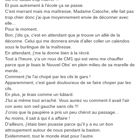
Et puis autrement à l'école ça se passe.
C'est marrant mais ma maîtresse, Madame Catoche, elle fait pas
trop chier donc j'ai que moyennement envie de déconner avec
elle...
Pour le moment.
Bon, j'dis ça, c'est en attendant que je trouve un allié de la
déconne. Celui qui me donnera envie d'aller coller un calendos
sous le burlingue de la maîtresse.
En attendant, j'me la donne bien à la récré.
Tout à l'heure, y'a un roux de CM1 qui est venu me chauffer
parce que je lisais le Nouvel Obs' en plein milieu de sa marelle de
merde...
Comment j'te l'ai chopé par les cils le gars !
Apparemment, c'est gavé douloureux de se faire choper par les
cils.
En plus, je tirais comme un bâtard.
J'lui ai même tout arraché. Vous auriez vu comment il avait l'air
con avec son oeil gauche sans cils !!!
J’crois que la paupière a pris un peu chérot au passage…
Au moins, il sait à qui il a affaire !
D'ailleurs, j'étais bien jouasse parce qu'il y a eu un bon
attroupement autour de nous pendant la baston.
Evidemment, tout le monde était pour l'autre.