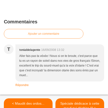
Commentaires
Ajouter un commentaire
T
tonialdelagente
16/09/2008 13:32
Aller fais pas ta véxée ! Nous si on te broute, c'est parce que
tu es un rayon de soleil dans nos vies de gros français !Sinon,
excellent le trip du sourd-muet qu'a la voix d'otarie ! C'est vrai
que c'est incroyab' la dimension otarie des sons émis par un
muet...
Répondre
< Maudit des ordos...
Spéciale dédicace à cette