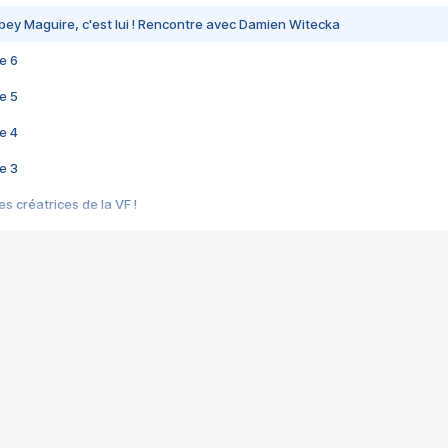
bey Maguire, c'est lui ! Rencontre avec Damien Witecka
e 6
e 5
e 4
e 3
s créatrices de la VF !
e 2
e 1
e Mektoub My Love arrive enfin ! Rencontre avec Shaïn Boumedine et Sal
i : après Toni en famille
elle réalise le bouleversant Dites lui que je l'aime
ais ! Rencontre autour de Vie privée de Rebecca Zlotowski