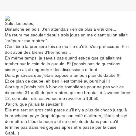
Salut les potes,
Dimanche en bois. J'en attendais rien de plus à vrai dire...
Ma reum me saoulait depuis trois jours en me disant qu'on allait
"préparer ma rentrée".
C'est bien la première fois de ma life qu'elle s'en préoccupe. Elle
doit avoir des blems d'hormones...
En même temps, je savais pas quand est-ce que ça allait me
tomber sur le coin de la gueule. Et j'posais pas de questions
sinon ça allait engendrer des discussions et tout...
Donc je savais que j'étais exposé à un bon plan de daube !!!
Et ce plan de daube, eh ben il est tombé aujourd'hui !!!
Alors que j'avais pris à bloc de somnifères pour ne pas voir ce
dimanche 31 août de pré-rentrée qui me broutait à l'avance force
12, ce matin, elle est venue me réveiller à 13h50.
J'ai cru que j'allais la savater !!!
Elle me sert un gros café parce qu'il n'y a plus de choco jusqu'à
la prochaine paye (trop dégueu son café d'ailleurs, j'étais obligé
de mettre à bloc de beurre et de confiote dedans pour qu'il
termine pas dans les gogues après être passé par la case
Gabi...)