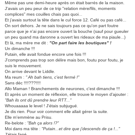
Même pas une demi-heure après on était barrés de la maison.
J'avais un peu peur de ce trip "relation mère/fils, moments
complices" mes couilles chais pas quoi...
Et j'avais surtout la tête dans le cul force 12. Café ou pas café...
On sort dehors. Je ne sais toujours pas ce qu'on part foutre
parce que je n'ai pas encore ouvert la bouche (sauf pour gueuler
un peu quand ma daronne a ouvert les rideaux de ma piaule...)
Et là, ma mère me dit :
"On part faire les boutiques" !
Un dimanche !!!
Putain, elle avait fondue encore une fois !!!
J'comprends pas trop son délire mais bon, foutu pour foutu, je
suis le mouvement.
On arrive devant le Liddle.
Ma reum :
" Ah bah tiens, c'est fermé !"
Sans déc !!!!???!!!!
Allo Maman ! Branchements de neurones, c'est dimanche !!!
Et après un moment de réflexion, elle trouve le moyen d'ajouter :
"Bah ils ont dû prendre leur RTT..."
Whouaaaaa le level ! J'étais subjugué.
Je dis rien. Pour voir comment elle allait gérer la suite.
Elle m'emmène au Prisu.
Re-belote :
"Bah ça alors !?"
Moi dans ma tête :
"Putain...et dire que j'descends de ça !..."
J'étais fané.