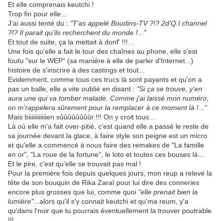
Et elle comprenais keutchi !
Trop fin pour elle…
J’ai aussi tenté du :
"T’as appelé Boudins-TV ?!? 2d’Q.I channel
?!? Il parait qu’ils recherchent du monde !..."
Et tout de suite, ça la mettait à donf' !!!…
Une fois qu'elle a fait le tour des chaînes au phone, elle s'est
foutu "sur le WEP" (sa manière à elle de parler d'Internet...)
histoire de s'inscrire à des castings et tout...
Evidemment, comme tous ces trucs là sont payants et qu'on a
pas un balle, elle a vite oublié en disant :
"Si ça se trouve, y'en
aura une qui va tomber malade. Comme j'ai laissé mon numéro,
on m'rappelera sûrement pour la remplacer à ce moment là !..."
Mais biiiiiiiiiiiien sûûûûûûûûr !!! On y croit tous...
Là où elle m'a fait over-pitié, c'est quand elle a passé le reste de
sa journée devant la glace, à faire style son peigne est un micro
et qu'elle a commencé à nous faire des remakes de "La famille
en or", "La roue de la fortune", le loto et toutes ces bouses là...
Et le pire, c'est qu'elle se trouvait pas mal !
Pour la première fois depuis quelques jours, mon reup a relevé la
tête de son bouquin de Rika Zaraï pour lui dire des conneries
encore plus grosses que lui, comme quoi
"elle prenait bien la
lumière"
...alors qu'il s'y connait keutchi et qu'ma reum, y'a
qu'dans l'noir que tu pourrais éventuellement la trouver poutrable
!!!