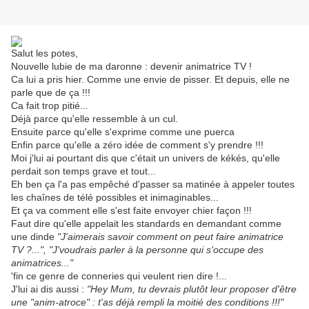
Salut les potes,
Nouvelle lubie de ma daronne : devenir animatrice TV !
Ca lui a pris hier. Comme une envie de pisser. Et depuis, elle ne
parle que de ça !!!
Ca fait trop pitié...
Déjà parce qu'elle ressemble à un cul.
Ensuite parce qu'elle s'exprime comme une puerca
Enfin parce qu'elle a zéro idée de comment s'y prendre !!!
Moi j'lui ai pourtant dis que c'était un univers de kékés, qu'elle
perdait son temps grave et tout...
Eh ben ça l'a pas empêché d'passer sa matinée à appeler toutes
les chaînes de télé possibles et inimaginables...
Et ça va comment elle s'est faite envoyer chier façon !!!
Faut dire qu'elle appelait les standards en demandant comme
une dinde
"J'aimerais savoir comment on peut faire animatrice
TV ?...", "J'voudrais parler à la personne qui s'occupe des
animatrices..."
'fin ce genre de conneries qui veulent rien dire !...
J'lui ai dis aussi :
"Hey Mum, tu devrais plutôt leur proposer d'être
une "anim-atroce" : t'as déjà rempli la moitié des conditions !!!"