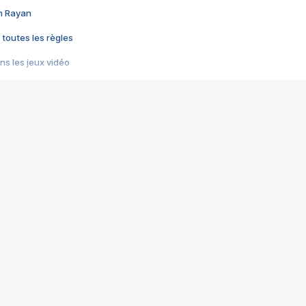
im Rayan
 toutes les règles
s les jeux vidéo
us choquant de Rockstar ? - Le scandale BULLY
e plus moche de Steam
du RÊVE tourne au CAUCHEMAR
pendant 8 heures
it… à tort
umiliés par un jeu vidéo
ire - Final Fantasy 8
ti un empire - Age of Empires
story DOFUS