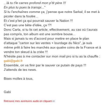
...là tu t'le carres profond mon p'tit père !!!
En plus tu pues la transpi..."
Si tu l'enchaînes comme ça,
j'pense que notre Sarkal, il se met à
picoler dans la foulée...
Et c'est p'tet ça qui pourrait sauver la Nation !!!
C'est pas une bête d'idée, ça !?!
Donc Carla, si tu lis cet article, effectivement, au cas où t'aurais
pas compris, ton album est une sombre bouse...
Mais si jamais tu es d'accord pour mettre en place le plan
d'attaque "carton sur les ventes + lourdage du Nico", je suis
même prêt à faire les marchés aux quatre coins de la France et à
vendre ton skeud à la criée !!!
N'hésite pas à me contacter sur mon mail pro si tu as la chauffe :
gabi@gabi.fr
Ensemble, on va finir par le sauver ce putain de pays !!!
J'attends de tes news.
Bises molles à tous,
Gabi
Retrouve mes aventures audio en cliquant
ici