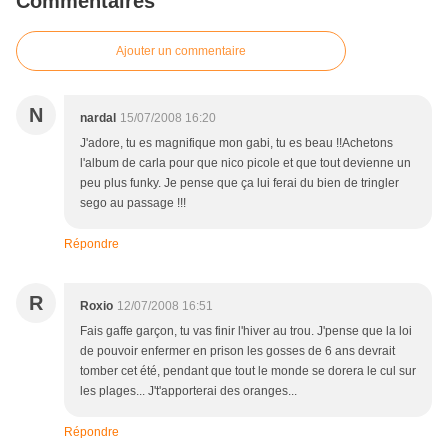
Commentaires
Ajouter un commentaire
N
nardal
15/07/2008 16:20
J'adore, tu es magnifique mon gabi, tu es beau !!Achetons
l'album de carla pour que nico picole et que tout devienne un
peu plus funky. Je pense que ça lui ferai du bien de tringler
sego au passage !!!
Répondre
R
Roxio
12/07/2008 16:51
Fais gaffe garçon, tu vas finir l'hiver au trou. J'pense que la loi
de pouvoir enfermer en prison les gosses de 6 ans devrait
tomber cet été, pendant que tout le monde se dorera le cul sur
les plages... J't'apporterai des oranges...
Répondre