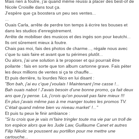
Mais rien à foutre, j'ai quand même réussi à placer des best-of de
Nicole Croisille dans tout ça.
J'espère que ça boostera un peu ses ventes...
...
Ouais Carla, arrête de perdre ton temps à écrire tes bouses et
dans les studios d'enregistrement.
Arrête de mobiliser des musicos et des ingés son pour keutchi...
Ils ont sûrement mieux à foutre.
Chais pas moi, fais des photos de charme..., régale nous avec
c'que tu sais faire et avant que tu périmes plutôt...
Ou alors, j'ai une solution à te proposer et qui pourrait être
poilante : fais en sorte que ton album cartonne grave. Fais péter
les deux millions de ventes si ça te chauffe...
Et puis derrière, tu lourdes Nico en lui disant :
"Bon bah, j'ai eu c'que j'voulais ! Maintenant j'me casse !...
Bah ouais nabot ! J'avais besoin d'une bonne promo, ça fait deux
ans que j'y pense. Là, j'crois qu'on pouvait pas faire mieux !!!
En plus j'avais même pas à me manger toutes les promos TV.
C'était quand même bien vu niveau market' !..."
Et puis tu peux le finir ambiance :
"Si tu crois que je vais m'faire tringler toute ma vie par un troll de
ton espèce alors que les Jude Law, Guillaume Canet et autres
Filip Nikolic se poussent au portillon pour me mettre une
cartouche...