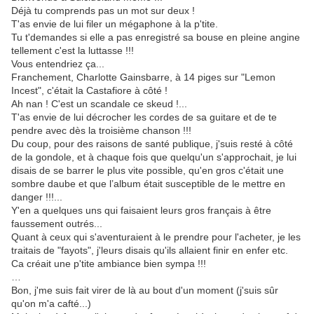
Déjà tu comprends pas un mot sur deux !
T'as envie de lui filer un mégaphone à la p'tite.
Tu t'demandes si elle a pas enregistré sa bouse en pleine angine
tellement c'est la luttasse !!!
Vous entendriez ça...
Franchement, Charlotte Gainsbarre, à 14 piges sur "Lemon
Incest", c'était la Castafiore à côté !
Ah nan ! C'est un scandale ce skeud !...
T'as envie de lui décrocher les cordes de sa guitare et de te
pendre avec dès la troisième chanson !!!
Du coup, pour des raisons de santé publique, j'suis resté à côté
de la gondole, et à chaque fois que quelqu'un s'approchait, je lui
disais de se barrer le plus vite possible, qu'en gros c'était une
sombre daube et que l’album était susceptible de le mettre en
danger !!!...
Y'en a quelques uns qui faisaient leurs gros français à être
faussement outrés...
Quant à ceux qui s'aventuraient à le prendre pour l'acheter, je les
traitais de "fayots", j'leurs disais qu'ils allaient finir en enfer etc.
Ca créait une p'tite ambiance bien sympa !!!
…
Bon, j'me suis fait virer de là au bout d'un moment (j'suis sûr
qu'on m'a cafté...)