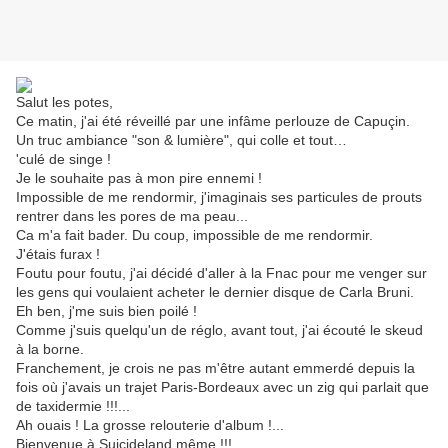
Salut les potes,
Ce matin, j'ai été réveillé par une infâme perlouze de Capuçin.
Un truc ambiance "son & lumière", qui colle et tout…
'culé de singe !
Je le souhaite pas à mon pire ennemi !
Impossible de me rendormir, j'imaginais ses particules de prouts
rentrer dans les pores de ma peau...
Ca m'a fait bader. Du coup, impossible de me rendormir.
J'étais furax !
Foutu pour foutu, j'ai décidé d'aller à la Fnac pour me venger sur
les gens qui voulaient acheter le dernier disque de Carla Bruni.
Eh ben, j'me suis bien poilé !
Comme j'suis quelqu'un de réglo, avant tout, j'ai écouté le skeud
à la borne.
Franchement, je crois ne pas m'être autant emmerdé depuis la
fois où j'avais un trajet Paris-Bordeaux avec un zig qui parlait que
de taxidermie !!!...
Ah ouais ! La grosse relouterie d'album !...
Bienvenue à Suicideland même !!!