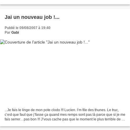
teub' toute périmée....
Jai un nouveau job !...
Publié le 09/08/2007 à 19:40
Par
Gabi
...Je fais le linge de mon pote clodo !!! Lucien. I’m file des thunes. Le truc,
c’est que faut que j’fasse ça quand mes remps sont pas là parce que si je me
fais serrer…pas bon !!! J’vous cache pas que le moment le plus terrible de ce
p’tit boulot, c’est...