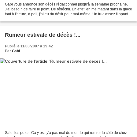
Gabi vous annonce son décès rédactionnel jusqu'à la semaine prochaine.
J'ai besoin de faire le point. De réfléchir. En effet, en me matant dans la glace
tout à l'heure, à poil, j'ai eu du désir pour moi-même. Un truc assez flippant.
Une espèce de fluide...
Rumeur estivale de décès !...
Publié le 11/08/2007 à 19:42
Par
Gabi
Salut les potes, Ca y est, y'a pas mal de monde qui rentre du côté de chez