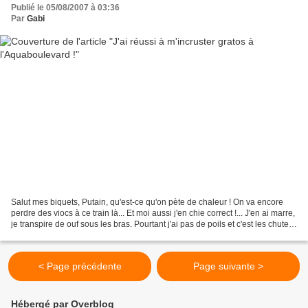
Publié le 05/08/2007 à 03:36
Par
Gabi
Salut mes biquets, Putain, qu'est-ce qu'on pète de chaleur ! On va encore
perdre des viocs à ce train là... Et moi aussi j'en chie correct !... J'en ai marre,
je transpire de ouf sous les bras. Pourtant j'ai pas de poils et c'est les chutes
du Niagara....
< Page précédente
Page suivante >
Hébergé par Overblog