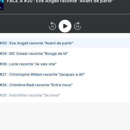
FACE A #30 : Eve Angeli raconte "Avant de partir"
#30 : Eve Angeli raconte "Avant de partir"
#29 : MC Solaar raconte "Bouge de là"
28 : Lorie raconte "Je vais vite"
#27 : Christophe Willem raconte "Jacques a dit"
#26 : Chimène Badi raconte "Entre nous"
#25 : Indochine raconte "3e sexe"
#24 : Zaho raconte "C'est chelou"
#23 : Patrick Bruel raconte "Au café des délices"
#22 : Kyo raconte "Le chemin"