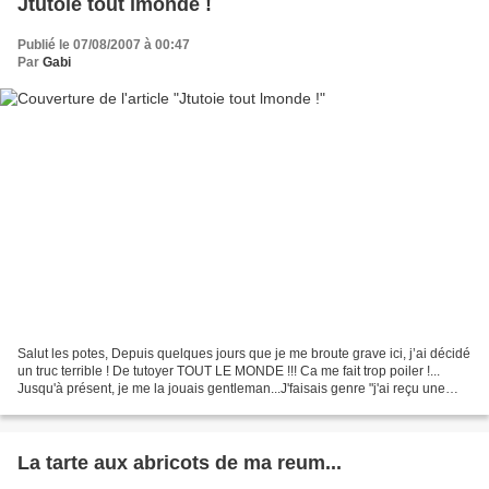
Jtutoie tout lmonde !
Publié le 07/08/2007 à 00:47
Par
Gabi
Salut les potes, Depuis quelques jours que je me broute grave ici, j’ai décidé
un truc terrible ! De tutoyer TOUT LE MONDE !!! Ca me fait trop poiler !...
Jusqu'à présent, je me la jouais gentleman...J'faisais genre "j'ai reçu une
éducation" Mais là ,...
La tarte aux abricots de ma reum...