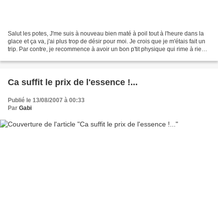
Salut les potes, J'me suis à nouveau bien maté à poil tout à l'heure dans la
glace et ça va, j'ai plus trop de désir pour moi. Je crois que je m'étais fait un
trip. Par contre, je recommence à avoir un bon p'tit physique qui rime à rien
!... Parfait pour...
Ca suffit le prix de l'essence !...
Publié le 13/08/2007 à 00:33
Par
Gabi