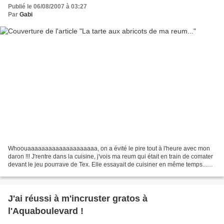
Publié le 06/08/2007 à 03:27
Par
Gabi
Whoouaaaaaaaaaaaaaaaaaaaa, on a évité le pire tout à l'heure avec mon
daron !!! J'rentre dans la cuisine, j'vois ma reum qui était en train de comater
devant le jeu pourrave de Tex. Elle essayait de cuisiner en même temps...
Bref, j'sentais qu'il y avait...
J'ai réussi à m'incruster gratos à
l'Aquaboulevard !