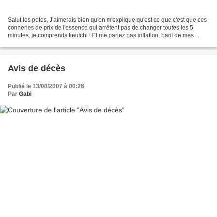
Salut les potes, J'aimerais bien qu'on m'explique qu'est ce que c'est que ces
conneries de prix de l'essence qui arrêtent pas de changer toutes les 5
minutes, je comprends keutchi ! Et me parlez pas inflation, baril de mes
couilles je sais pas quoi......
Avis de décès
Publié le 13/08/2007 à 00:26
Par
Gabi