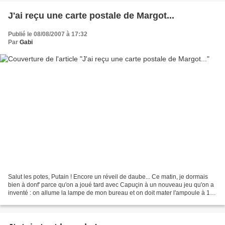
J'ai reçu une carte postale de Margot...
Publié le 08/08/2007 à 17:32
Par
Gabi
Salut les potes, Putain ! Encore un réveil de daube... Ce matin, je dormais
bien à donf' parce qu'on a joué tard avec Capuçin à un nouveau jeu qu'on a
inventé : on allume la lampe de mon bureau et on doit mater l'ampoule à 10
centimètres... ...les yeux...