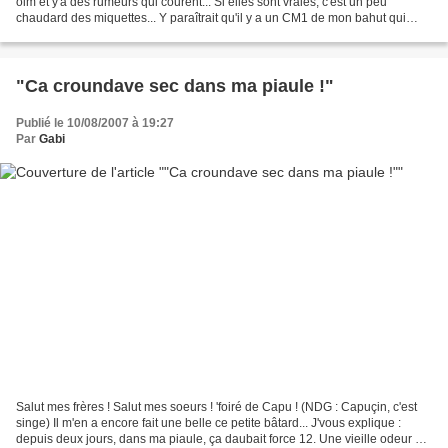
oim et y'a des rumeurs qui courent... Si elles sont vraies, c'est un peu
chaudard des miquettes... Y paraîtrait qu'il y a un CM1 de mon bahut qui
reviendra pas à la rentrée. Non...
"Ca croundave sec dans ma piaule !"
Publié le 10/08/2007 à 19:27
Par
Gabi
Salut mes frères ! Salut mes soeurs ! 'foiré de Capu ! (NDG : Capuçin, c'est
singe) Il m'en a encore fait une belle ce petite bâtard... J'vous explique :
depuis deux jours, dans ma piaule, ça daubait force 12. Une vieille odeur de