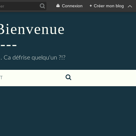
Connexion
+
Créer mon blog
 Bienvenue
---
.. Ca défrise quelqu'un ?!?
T