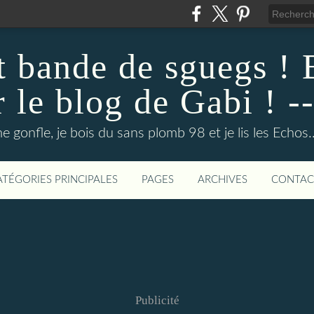
ut bande de sguegs !
r le blog de Gabi ! --
e gonfle, je bois du sans plomb 98 et je lis les Echos.
ATÉGORIES PRINCIPALES
PAGES
ARCHIVES
CONTAC
Publicité