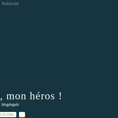
Publicité
, mon héros !
blogdegabi
8.03.2008
…