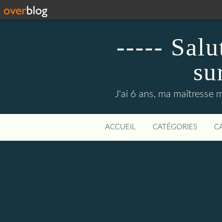
----- Sal
su
J'ai 6 ans, ma maîtresse m
ACCUEIL
CATÉGORIES
C