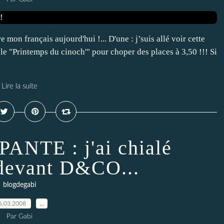
 mon français aujourd'hui !... D'une : j’suis allé voir cette
du le "Printemps du cinoch'" pour choper des places à 3,50 !!! Si
Lire la suite
NTE : j'ai chialé
devant D&CO...
blogdegabi
6.03.2008
…
Par Gabi