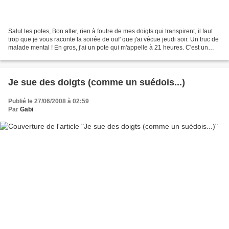
Salut les potes, Bon aller, rien à foutre de mes doigts qui transpirent, il faut
trop que je vous raconte la soirée de ouf' que j'ai vécue jeudi soir. Un truc de
malade mental ! En gros, j'ai un pote qui m'appelle à 21 heures. C'est un
pote à moi un peu...
Je sue des doigts (comme un suédois...)
Publié le 27/06/2008 à 02:59
Par
Gabi