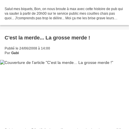
Salut mes biquets, Bon, on nous broute à max avec cette histoire de pub qui
va sauter à partir de 20h00 sur le service public mes couilles chais pas
quoi... J'comprends pas trop le délire... Moi ça me les brise grave leurs
conneries because tous les soirs...
C'est la merde... La grosse merde !
Publié le 24/06/2008 à 14:00
Par
Gabi