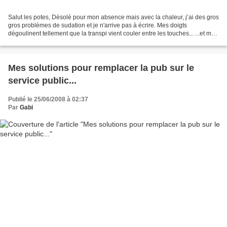
Salut les potes, Désolé pour mon absence mais avec la chaleur, j’ai des gros
gros problèmes de sudation et je n'arrive pas à écrire. Mes doigts
dégoulinent tellement que la transpi vient couler entre les touches... ...et mon
ordi plante instantanément...
Mes solutions pour remplacer la pub sur le
service public...
Publié le 25/06/2008 à 02:37
Par
Gabi