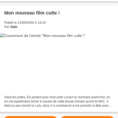
Mon nouveau film culte !
Publié le 21/06/2008 à 14:10
Par
Gabi
Salut les potes, En jactant avec mon pote Lucien le clochard avant hier, on
en est rapidement arrivé à causer de cette bouse d'exam qu'est le BAC. Il
était un peu torché le Lulu, donc il a commencé à me prendre la tête avec
des phases comme quoi aujourd'hui,...