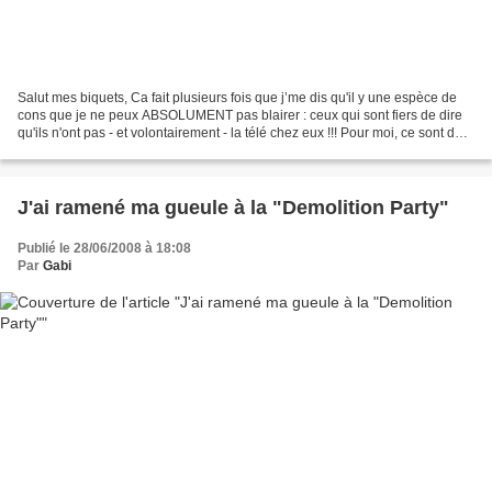
Salut mes biquets, Ca fait plusieurs fois que j’me dis qu'il y une espèce de
cons que je ne peux ABSOLUMENT pas blairer : ceux qui sont fiers de dire
qu'ils n'ont pas - et volontairement - la télé chez eux !!! Pour moi, ce sont des
gros, gros nazes !!!...
J'ai ramené ma gueule à la "Demolition Party"
Publié le 28/06/2008 à 18:08
Par
Gabi