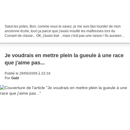
Salut les potes, Bon, comme vous le savez, je me suis fais lourder de mon
ancienne école, tout ça parce que j'avais insulté les maîtresses lors du
Conseil de classe... OK, j'avais tisé…mais c'est pas une raison ! Ils auraient
dû comprendre que derrière...
Je voudrais en mettre plein la gueule à une race
que j'aime pas...
Publié le 29/06/2008 à 22:16
Par
Gabi