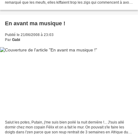
remarqué que les meufs, elles kiffaient trop les zigs qui commencent à avoir
les tempes grisonnantes, mon...
En avant ma musique !
Publié le 21/06/2008 à 23:03
Par
Gabi
Salut les potes, Putain, j'me suis bien poilé la nuit dernière !... J'suis allé
dormir chez mon copain Félix et on a fait le mur. On pouvait s'le faire les
doigts dans l'zen parce que son reup rentrait de 3 semaines en Afrique du
Sud. Laissez tomber les...