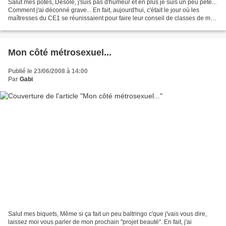
Salut mes potes, Désolé, j'suis pas d'humeur et en plus je suis un peu pété...
Comment j'ai déconné grave... En fait, aujourd'hui, c'était le jour où les
maîtresses du CE1 se réunissaient pour faire leur conseil de classes de mes
deux... Genre elles décident...
Mon côté métrosexuel...
Publié le 23/06/2008 à 14:00
Par
Gabi
Salut mes biquets, Même si ça fait un peu baltringo c'que j'vais vous dire,
laissez moi vous parler de mon prochain "projet beauté". En fait, j'ai