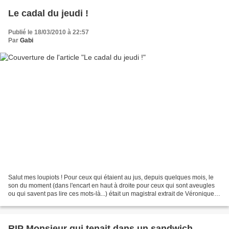
Le cadal du jeudi !
Publié le 18/03/2010 à 22:57
Par
Gabi
Salut mes loupiots ! Pour ceux qui étaient au jus, depuis quelques mois, le
son du moment (dans l'encart en haut à droite pour ceux qui sont aveugles
ou qui savent pas lire ces mots-là...) était un magistral extrait de Véronique
Sanson. Véro nous y expliquait...
RIP Monsieur qui tenait dans un sandwich...