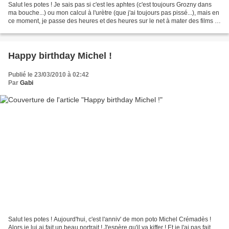
Salut les potes ! Je sais pas si c'est les aphtes (c'est toujours Grozny dans
ma bouche...) ou mon calcul à l'urètre (que j'ai toujours pas pissé...), mais en
ce moment, je passe des heures et des heures sur le net à mater des films et
des clips d'entreprise....
Happy birthday Michel !
Publié le 23/03/2010 à 02:42
Par
Gabi
Salut les potes ! Aujourd'hui, c'est l'anniv' de mon poto Michel Crémadès !
Alors je lui ai fait un beau portrait ! J'espère qu'il va kiffer ! Et je l'ai pas fait