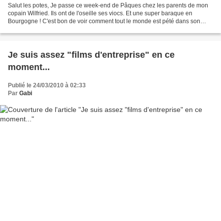
Salut les potes, Je passe ce week-end de Pâques chez les parents de mon
copain Wilfried. Ils ont de l'oseille ses viocs. Et une super baraque en
Bourgogne ! C'est bon de voir comment tout le monde est pété dans son
village. Ils arrêtent pas de se mettre...
Je suis assez "films d'entreprise" en ce
moment...
Publié le 24/03/2010 à 02:33
Par
Gabi