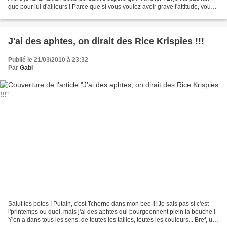
que pour lui d'ailleurs ! Parce que si vous voulez avoir grave l'attitude, vous
pouvez aussi...
J'ai des aphtes, on dirait des Rice Krispies !!!
Publié le 21/03/2010 à 23:32
Par
Gabi
Salut les potes ! Putain, c'est Tcherno dans mon bec !!! Je sais pas si c'est
l'printemps ou quoi, mais j'ai des aphtes qui bourgeonnent plein la bouche !
Y'en a dans tous les sens, de toutes les tailles, toutes les couleurs... Bref, un