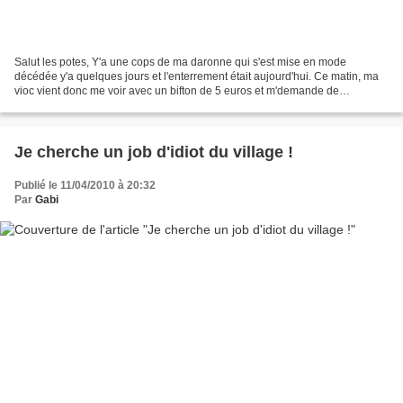
Salut les potes, Y'a une cops de ma daronne qui s'est mise en mode
décédée y'a quelques jours et l'enterrement était aujourd'hui. Ce matin, ma
vioc vient donc me voir avec un bifton de 5 euros et m'demande de
l'accompagner. Putain elle avait sauté ! 5...
Je cherche un job d'idiot du village !
Publié le 11/04/2010 à 20:32
Par
Gabi