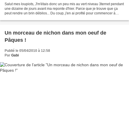
Salut mes loupiots, J'm'étais donc un peu mis au vert niveau 3ternet pendant
une dizaine de jours avant ma reponte d'hier. Parce que je trouve que ça
peut rendre un brin débilos... Du coup, j'en ai profité pour commencer à
écrire un roman qui devrait...
Un morceau de nichon dans mon oeuf de
Pâques !
Publié le 05/04/2010 à 12:58
Par
Gabi