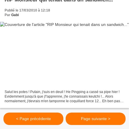
Publié le 17/03/2010 à 12:18
Par
Gabi
Salut les potes ! Putain, j'suis en deuil ! He Pingping a cassé sa pipe hier !
Evidemment jusqu'à que j'l'apprenne, j'le connaissais keutchi !... Alors
normalement, j'devrais m'en tamponne le coquillard force 12... Eh ben pas
du tout !!! Limite si je...
< Page précédente
Page suivante >