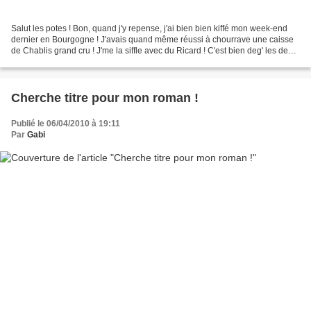
Salut les potes ! Bon, quand j'y repense, j'ai bien bien kiffé mon week-end
dernier en Bourgogne ! J'avais quand même réussi à chourrave une caisse
de Chablis grand cru ! J'me la siffle avec du Ricard ! C'est bien deg' les deux
mélangés... mais ça pète...
Cherche titre pour mon roman !
Publié le 06/04/2010 à 19:11
Par
Gabi