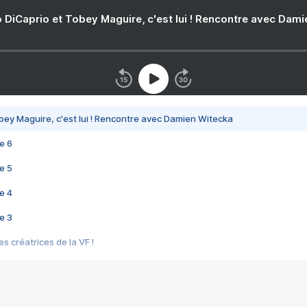
 DiCaprio et Tobey Maguire, c'est lui ! Rencontre avec Dam
bey Maguire, c'est lui ! Rencontre avec Damien Witecka
e 6
e 5
e 4
e 3
s créatrices de la VF !
e 2
e 1