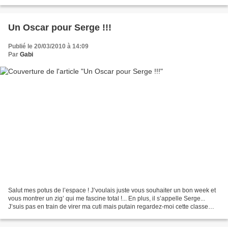
vrai jardin botanique...
Un Oscar pour Serge !!!
Publié le 20/03/2010 à 14:09
Par
Gabi
Salut mes potus de l’espace ! J’voulais juste vous souhaiter un bon week et
vous montrer un zig’ qui me fascine total !... En plus, il s’appelle Serge...
J’suis pas en train de virer ma cuti mais putain regardez-moi cette classe
internationale qu’il a...