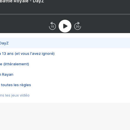
 Battle Royale - DayZ
 DayZ
 a 13 ans (et vous l'avez ignoré)
e (littéralement)
im Rayan
 toutes les règles
s les jeux vidéo
us choquant de Rockstar ? - Le scandale BULLY
e plus moche de Steam
du RÊVE tourne au CAUCHEMAR