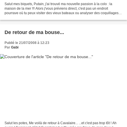
Salut mes biquets, Putain, j'ai trouvé ma nouvelle passion à la colo : la
maison de la mer !!! Alors j'vous préviens direct, c'est pas un endroit
pourrave où tu peux visiter des vieux bateaux ou analyser des coquillages
de daube... C'est le nom de l'office...
De retour de ma bouse...
Publié le 21/07/2008 à 12:23
Par
Gabi
Salut les potes, Me voilà de retour à Cavalaire... ...et c'est pas trop tôt ! Ah