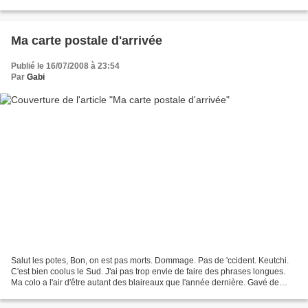
vous souhaiter un bon week....
Ma carte postale d'arrivée
Publié le 16/07/2008 à 23:54
Par
Gabi
Salut les potes, Bon, on est pas morts. Dommage. Pas de 'ccident. Keutchi.
C'est bien coolus le Sud. J'ai pas trop envie de faire des phrases longues.
Ma colo a l'air d'être autant des blaireaux que l'année dernière. Gavé de
cageots. A part maybe Julie,...