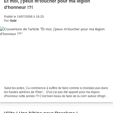
Et moi, j'peux m'toucher pour ma légion
d'honneur !?!
Publié le 14/07/2008 à 16:25
Par
Gabi
Salut les potes, Ca commence à suffire de faire comme si j'existais pas dans
les hautes sphères de l'Etat !... D'où j'ai pas été appelé pour ma légion
d'honneur cette année !?! C'est bien beau de faire de la com' autour d'Ingrid
ou Dany Boon... ...mais...