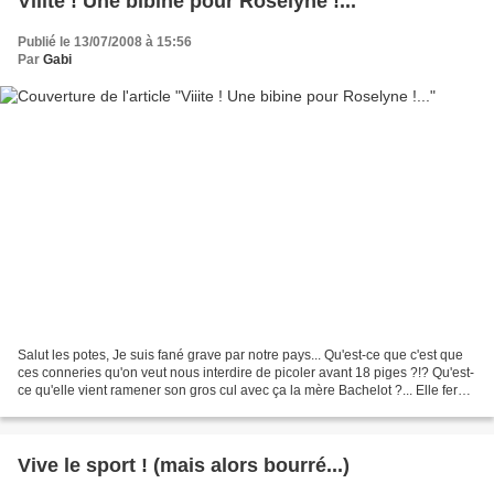
Viiite ! Une bibine pour Roselyne !...
Publié le 13/07/2008 à 15:56
Par
Gabi
Salut les potes, Je suis fané grave par notre pays... Qu'est-ce que c'est que
ces conneries qu'on veut nous interdire de picoler avant 18 piges ?!? Qu'est-
ce qu'elle vient ramener son gros cul avec ça la mère Bachelot ?... Elle ferait
mieux d'essayer...
Vive le sport ! (mais alors bourré...)