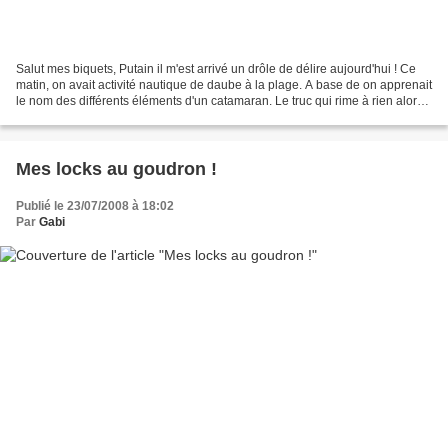
Salut mes biquets, Putain il m'est arrivé un drôle de délire aujourd'hui ! Ce
matin, on avait activité nautique de daube à la plage. A base de on apprenait
le nom des différents éléments d'un catamaran. Le truc qui rime à rien alors
que ça fait déjà une...
Mes locks au goudron !
Publié le 23/07/2008 à 18:02
Par
Gabi