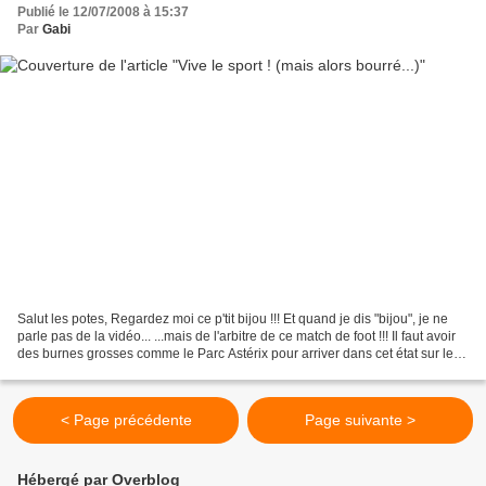
Publié le 12/07/2008 à 15:37
Par
Gabi
Salut les potes, Regardez moi ce p'tit bijou !!! Et quand je dis "bijou", je ne
parle pas de la vidéo... ...mais de l'arbitre de ce match de foot !!! Il faut avoir
des burnes grosses comme le Parc Astérix pour arriver dans cet état sur le
terrain d'un...
< Page précédente
Page suivante >
Hébergé par Overblog