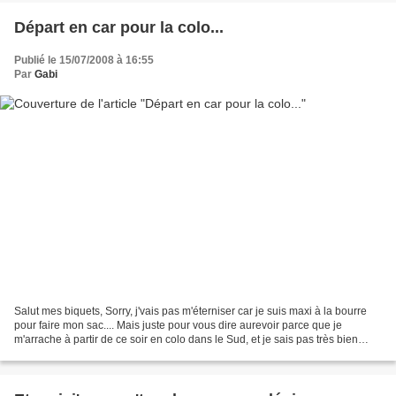
Départ en car pour la colo...
Publié le 15/07/2008 à 16:55
Par
Gabi
Salut mes biquets, Sorry, j'vais pas m'éterniser car je suis maxi à la bourre
pour faire mon sac.... Mais juste pour vous dire aurevoir parce que je
m'arrache à partir de ce soir en colo dans le Sud, et je sais pas très bien
quand est-ce que je pourrai...