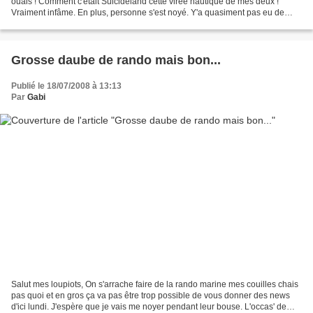
ouais ! Comment c'était Suicideland cette virée nautique de mes deux !
Vraiment infâme. En plus, personne s'est noyé. Y'a quasiment pas eu de
drame. A part peut-être la bouffe...
Grosse daube de rando mais bon...
Publié le 18/07/2008 à 13:13
Par
Gabi
Salut mes loupiots, On s'arrache faire de la rando marine mes couilles chais
pas quoi et en gros ça va pas être trop possible de vous donner des news
d'ici lundi. J'espère que je vais me noyer pendant leur bouse. L'occas' de