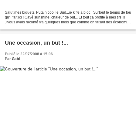
Salut mes biquets, Putain cool le Sud...je kiffe à bloc ! Surtout le temps de fou
qu'il fait ici ! Gavé sunshine, chaleur de ouf... Et tout ça profite à mes tifs !!!
J'vous avais raconté y'a quelques mois que comme on faisait des économies
d'oseille à...
Une occasion, un but !...
Publié le 22/07/2008 à 15:06
Par
Gabi