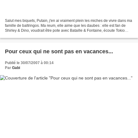
Salut mes biquets, Putain, j'en ai vraiment plein les miches de vivre dans ma
famille de baltringos. Ma reum, elle aime que les daubes : elle est fan de
Shirley & Dino, voudrait être pote avec Bataille & Fontaine, écoute Tokio
Hotel et Michel Polnareff....
Pour ceux qui ne sont pas en vacances...
Publié le 30/07/2007 à 00:14
Par
Gabi