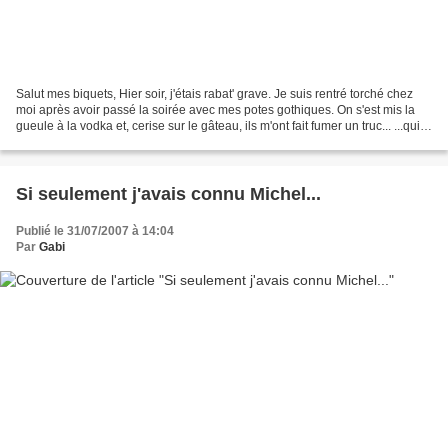
Salut mes biquets, Hier soir, j'étais rabat' grave. Je suis rentré torché chez
moi après avoir passé la soirée avec mes potes gothiques. On s'est mis la
gueule à la vodka et, cerise sur le gâteau, ils m'ont fait fumer un truc... ...qui
m'a fait scotcher...
Si seulement j'avais connu Michel...
Publié le 31/07/2007 à 14:04
Par
Gabi