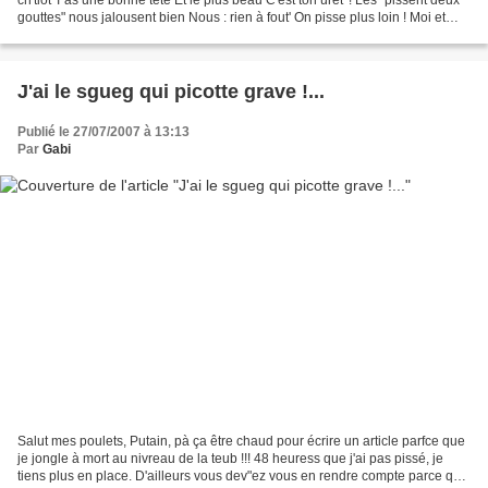
ch'tiot T'as une bonne tête Et le plus beau C'est ton urêt' ! Les "pissent deux
gouttes" nous jalousent bien Nous : rien à fout' On pisse plus loin ! Moi et
mon zob On est trop...
J'ai le sgueg qui picotte grave !...
Publié le 27/07/2007 à 13:13
Par
Gabi
Salut mes poulets, Putain, pà ça être chaud pour écrire un article parfce que
je jongle à mort au nivreau de la teub !!! 48 heuress que j'ai pas pissé, je
tiens plus en place. D'ailleurs vous dev"ez vous en rendre compte parce que