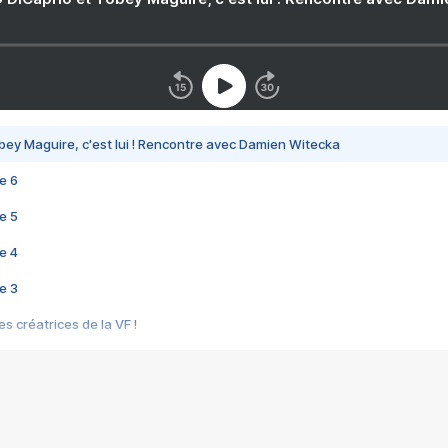
bey Maguire, c'est lui ! Rencontre avec Damien Witecka
e 6
e 5
e 4
e 3
s créatrices de la VF !
e 2
e 1
e Mektoub My Love arrive enfin ! Rencontre avec Shaïn Boumedine et Sal