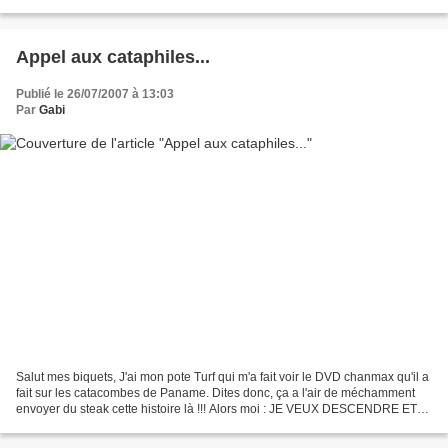
j'&éctris un peu n'importe...
Appel aux cataphiles...
Publié le 26/07/2007 à 13:03
Par
Gabi
Salut mes biquets, J'ai mon pote Turf qui m'a fait voir le DVD chanmax qu'il a
fait sur les catacombes de Paname. Dites donc, ça a l'air de méchamment
envoyer du steak cette histoire là !!! Alors moi : JE VEUX DESCENDRE ET
FAIRE LE SGUEG FISSA DANS LES...