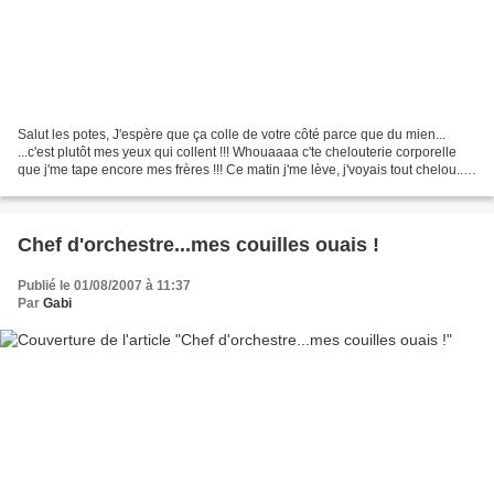
Salut les potes, J'espère que ça colle de votre côté parce que du mien...
...c'est plutôt mes yeux qui collent !!! Whouaaaa c'te chelouterie corporelle
que j'me tape encore mes frères !!! Ce matin j'me lève, j'voyais tout chelou...
Tout était ridassé...
Chef d'orchestre...mes couilles ouais !
Publié le 01/08/2007 à 11:37
Par
Gabi