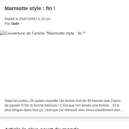
Marmotte style : fin !
Publié le 25/07/2007 à 21:14
Par
Gabi
Salut les potes, Oh putain mazette c'te bonne nuit de 48 heures que j'viens
de passer !!! De la bonne balouze ! C'est que j'en tenais une bonne... Et le
plus dingue dans tout ça, c'est que j'ai retrouvé mes vieux exactement dans
la même position que quand...