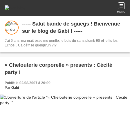
MENU
----- Salut bande de sguegs ! Bienvenue
sur le blog de Gabi ! -----
J'ai 6 ans, ma maîtresse me gonfle, je bois du sans plomb 98 et je lis les
Echos... Ca défrise quelqu'un ?!?
« Chelouterie corporelle » presents : Cécité
party !
Publié le 02/08/2007 à 20:09
Par
Gabi