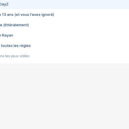
 DayZ
 a 13 ans (et vous l'avez ignoré)
e (littéralement)
im Rayan
 toutes les règles
s les jeux vidéo
us choquant de Rockstar ? - Le scandale BULLY
e plus moche de Steam
du RÊVE tourne au CAUCHEMAR
pendant 8 heures
it… à tort
umiliés par un jeu vidéo
ire - Final Fantasy 8