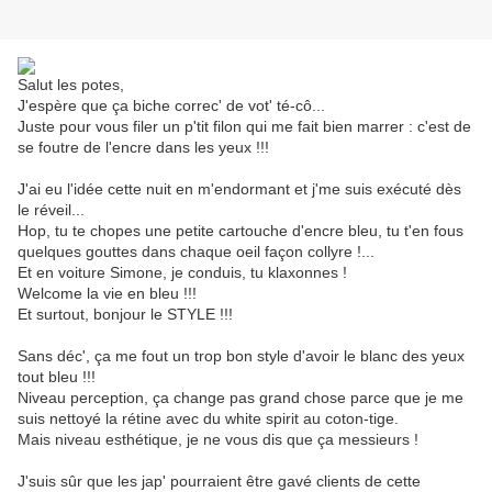
Salut les potes,
J'espère que ça biche correc' de vot' té-cô...
Juste pour vous filer un p'tit filon qui me fait bien marrer : c'est de
se foutre de l'encre dans les yeux !!!
J'ai eu l'idée cette nuit en m'endormant et j'me suis exécuté dès
le réveil...
Hop, tu te chopes une petite cartouche d'encre bleu, tu t'en fous
quelques gouttes dans chaque oeil façon collyre !...
Et en voiture Simone, je conduis, tu klaxonnes !
Welcome la vie en bleu !!!
Et surtout, bonjour le STYLE !!!
Sans déc', ça me fout un trop bon style d'avoir le blanc des yeux
tout bleu !!!
Niveau perception, ça change pas grand chose parce que je me
suis nettoyé la rétine avec du white spirit au coton-tige.
Mais niveau esthétique, je ne vous dis que ça messieurs !
J'suis sûr que les jap' pourraient être gavé clients de cette