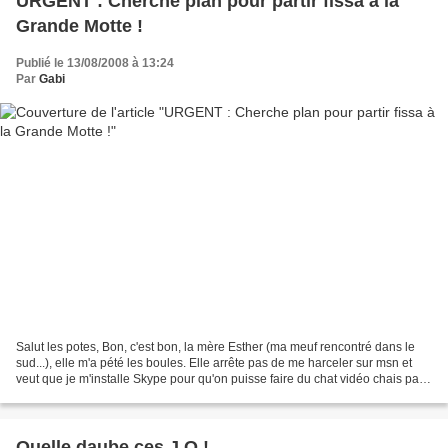
URGENT : Cherche plan pour partir fissa à la
Grande Motte !
Publié le 13/08/2008 à 13:24
Par
Gabi
Salut les potes, Bon, c'est bon, la mère Esther (ma meuf rencontré dans le
sud...), elle m'a pété les boules. Elle arrête pas de me harceler sur msn et
veut que je m'installe Skype pour qu'on puisse faire du chat vidéo chais pas
quoi mes couilles... Si...
Quelle daube ces J.O !