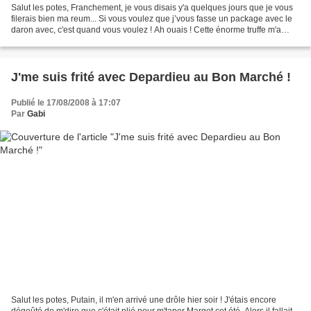
Salut les potes, Franchement, je vous disais y'a quelques jours que je vous
filerais bien ma reum... Si vous voulez que j’vous fasse un package avec le
daron avec, c'est quand vous voulez ! Ah ouais ! Cette énorme truffe m'a
poussé à bout en m'ébouillantant...
J'me suis frité avec Depardieu au Bon Marché !
Publié le 17/08/2008 à 17:07
Par
Gabi
Salut les potes, Putain, il m'en arrivé une drôle hier soir ! J'étais encore
dégoûté de m'dire que c'était plié pour m'taper Margot cet été. Alors il fallait