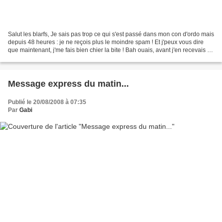
Salut les blarfs, Je sais pas trop ce qui s'est passé dans mon con d'ordo mais
depuis 48 heures : je ne reçois plus le moindre spam ! Et j'peux vous dire
que maintenant, j'me fais bien chier la bite ! Bah ouais, avant j'en recevais 40
par jour, ça me...
Message express du matin...
Publié le 20/08/2008 à 07:35
Par
Gabi