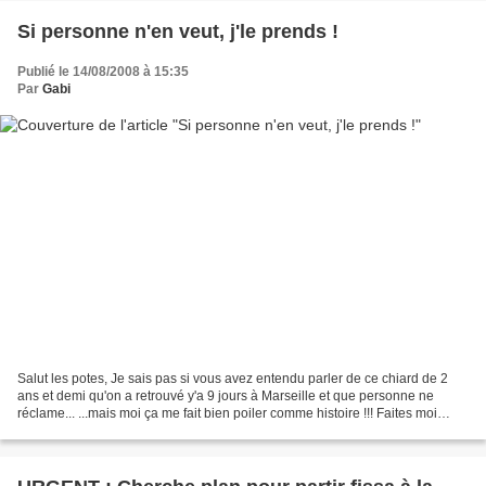
Si personne n'en veut, j'le prends !
Publié le 14/08/2008 à 15:35
Par
Gabi
Salut les potes, Je sais pas si vous avez entendu parler de ce chiard de 2
ans et demi qu'on a retrouvé y'a 9 jours à Marseille et que personne ne
réclame... ...mais moi ça me fait bien poiler comme histoire !!! Faites moi
connaître les parents que j'm'incline...