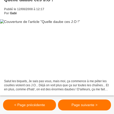
Publié le 12/08/2008 à 12:17
Par
Gabi
Salut les biquets, Je sais pas vous, mais moi, ça commence à me péter les
couilles violent ces J.O... Déjà on voit plus que ça sur toutes les chaînes... Et
en plus, comme d'hab', on est des énormes daubes ! D'ailleurs, ça me fait
bien poiler que la Manaudou...
< Page précédente
Page suivante >