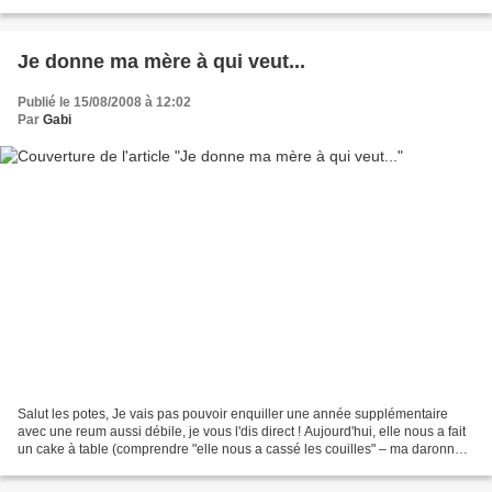
parce que c'est pas la...
Je donne ma mère à qui veut...
Publié le 15/08/2008 à 12:02
Par
Gabi
Salut les potes, Je vais pas pouvoir enquiller une année supplémentaire
avec une reum aussi débile, je vous l'dis direct ! Aujourd'hui, elle nous a fait
un cake à table (comprendre "elle nous a cassé les couilles" – ma daronne
est bien incapable de nous...