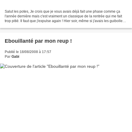
Salut les potes, Je crois que je vous avais déjà fait une phase comme ça
l'année dernière mais c'est vraiment un classique de la rentrée qui me fait
trop pitié. Il faut que j'expulse again ! Hier soir, même si j'avais les guibolles
en vracasse, ma reum...
Ebouillanté par mon reup !
Publié le 18/08/2008 à 17:57
Par
Gabi