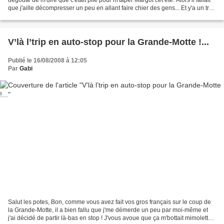
que j'aille décompresser un peu en allant faire chier des gens... Et y'a un truc
que j'aime bien...
V’là l’trip en auto-stop pour la Grande-Motte !...
Publié le 16/08/2008 à 12:05
Par
Gabi
Salut les potes, Bon, comme vous avez fait vos gros français sur le coup de
la Grande-Motte, il a bien fallu que j'me démerde un peu par moi-même et
j'ai décidé de partir là-bas en stop ! J'vous avoue que ça m'bottait mimolette