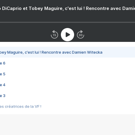
 DiCaprio et Tobey Maguire, c'est lui ! Rencontre avec Dam
bey Maguire, c'est lui ! Rencontre avec Damien Witecka
e 6
e 5
e 4
e 3
s créatrices de la VF !
e 2
e 1