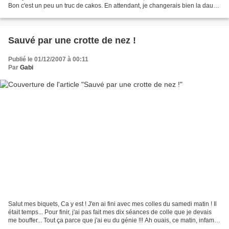
Bon c'est un peu un truc de cakos. En attendant, je changerais bien la daube
qui me sert...
Sauvé par une crotte de nez !
Publié le 01/12/2007 à 00:11
Par
Gabi
Salut mes biquets, Ca y est ! J'en ai fini avec mes colles du samedi matin ! Il
était temps... Pour finir, j'ai pas fait mes dix séances de colle que je devais
me bouffer... Tout ça parce que j'ai eu du génie !!! Ah ouais, ce matin, infamie,
je devais...