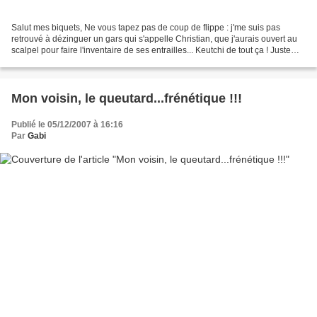
Salut mes biquets, Ne vous tapez pas de coup de flippe : j'me suis pas
retrouvé à dézinguer un gars qui s'appelle Christian, que j'aurais ouvert au
scalpel pour faire l'inventaire de ses entrailles... Keutchi de tout ça ! Juste
que j'ai cleané mon clavier...
Mon voisin, le queutard...frénétique !!!
Publié le 05/12/2007 à 16:16
Par
Gabi