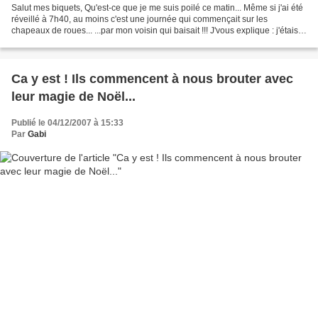
Salut mes biquets, Qu'est-ce que je me suis poilé ce matin... Même si j'ai été
réveillé à 7h40, au moins c'est une journée qui commençait sur les
chapeaux de roues... ...par mon voisin qui baisait !!! J'vous explique : j'étais
en train de rêver que je...
Ca y est ! Ils commencent à nous brouter avec
leur magie de Noël...
Publié le 04/12/2007 à 15:33
Par
Gabi