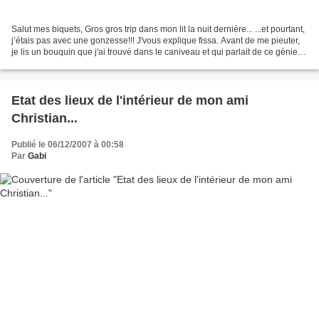
Salut mes biquets, Gros gros trip dans mon lit la nuit dernière... ...et pourtant,
j’étais pas avec une gonzesse!!! J'vous explique fissa. Avant de me pieuter,
je lis un bouquin que j'ai trouvé dans le caniveau et qui parlait de ce génie
de Parmentier,...
Etat des lieux de l'intérieur de mon ami
Christian...
Publié le 06/12/2007 à 00:58
Par
Gabi