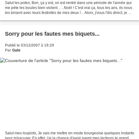
Salut les potes, Bon, ça y est, on est rentré dans une période de l'année qui
me pète les boules bien violent... ...Noël ! C'est vrai ça, tous les ans, ils nous
les brisent avec leurs festivités de mes deux !... Alors, j'vous l'dis direct, je me
la joue...
Sorry pour les fautes mes biquets...
Publié le 03/12/2007 à 19:29
Par
Gabi
Salut mes loupiots, Je vais me mettre en mode bourgeoise quelques instants
pour m'excuser. En effet, j'ai la chance d'avoir parmi mes lecteurs le grand