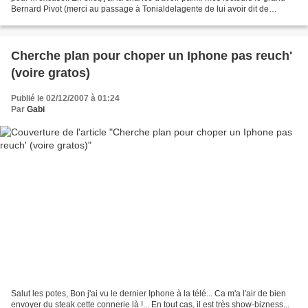
Bernard Pivot (merci au passage à Tonialdelagente de lui avoir dit de
ramener son cul sur gabi.fr...)...
Cherche plan pour choper un Iphone pas reuch'
(voire gratos)
Publié le 02/12/2007 à 01:24
Par
Gabi
Salut les potes, Bon j'ai vu le dernier Iphone à la télé... Ca m'a l'air de bien
envoyer du steak cette connerie là !... En tout cas, il est très show-bizness...